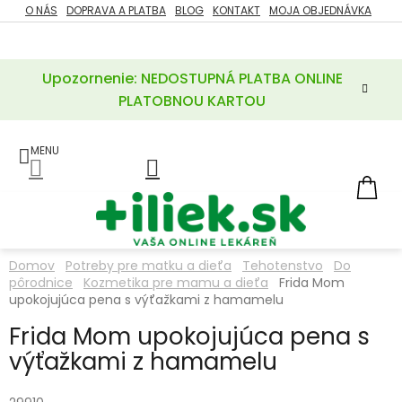
Prejsť
O NÁS
DOPRAVA A PLATBA
BLOG
KONTAKT
MOJA OBJEDNÁVKA
ZĽAVY
na
%
obsah
Upozornenie: NEDOSTUPNÁ PLATBA ONLINE
POTREBY
PRE
PLATOBNOU KARTOU
MATKU
A
DIEŤA
LIEKY
NÁ
KOŠ
VÝŽIVOVÉ
DOPLNKY
Domov
Potreby pre matku a dieťa
Tehotenstvo
Do
pôrodnice
Kozmetika pre mamu a dieťa
Frida Mom
VITAMÍNY
A
upokojujúca pena s výťažkami z hamamelu
MINERÁLY
Frida Mom upokojujúca pena s
výťažkami z hamamelu
KOZMETIKA