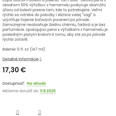
Dajte zbohom bolesti a páleniu "tam dolu". Liečivá pena s
obsahom 50% výťažkov z hamamelu poskytuje okamžitú
SENIORI
úľavu od bolesti presne tam, kde to potrebujete. Veľmi
rýchlo sa vstrebe do pokožky i sliznice vašej "vagi" a
ZNAČKY
urýchľuje hojenie boľavých poranení po pôrode.
Samozrejme neobsahuje žiadnu chémiu, farbivá a je bez
parfumácie. Upokojujúci pena s výťažkami z hamamelu je
Prihlásenie
posledným piatym krokom k tomu, aby ste sa po pôrode
rýchlo zotavili.
Balenie: 5 fl. oz (147 ml)
Detailné informácie
17,30 €
Jednotková
cena:
Na sklade
Môžeme doručiť do:
11.8.2026