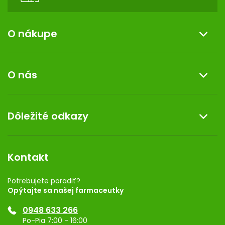
O nákupe
Informácie o nákupe
O nás
Reklamácia a vrátenie tovaru
Doprava a platba
O nás
Dôležité odkazy
Darček k nákupu
Kontakt
Obchodné podmienky
Dermocentrum
Blog
Vernostný program
Kontakt
Rozhodnutie na prevádzku
Registrácia
Potrebujete poradiť?
Opýtajte sa našej farmaceutky
Ponuka pre firmy
0948 633 266
Značky
Po-Pia 7:00 - 16:00