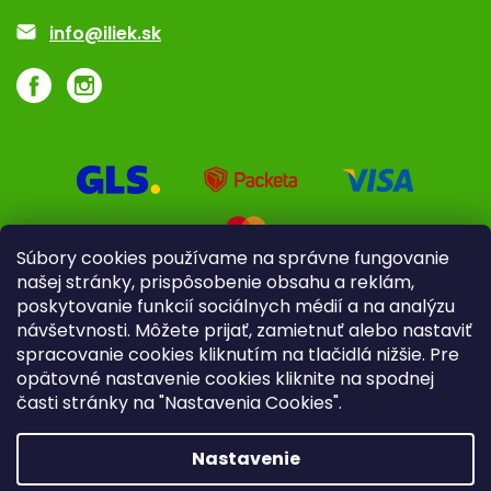
Akcie a zľavy
info@iliek.sk
Súbory cookies používame na správne fungovanie
našej stránky, prispôsobenie obsahu a reklám,
poskytovanie funkcií sociálnych médií a na analýzu
návšetvnosti. Môžete prijať, zamietnuť alebo nastaviť
spracovanie cookies kliknutím na tlačidlá nižšie. Pre
opätovné nastavenie cookies kliknite na spodnej
časti stránky na "Nastavenia Cookies".
Pre firmy
Poradenstvo
Nastavenie
Copyright 2026
iliek.sk
. Všetky práva vyhradené.
Upraviť
nastavenie cookies