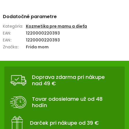
Dodatočné parametre
Kategória
:
Kozmetika pre mamu a dieťa
EAN
:
1220000220393
EAN:
:
1220000220393
Značka:
:
Frida mom
Z
Á
Doprava zdarma pri nákupe
P
nad 49 €
Ä
T
Tovar odosielame už od 48
I
hodín
E
Darček pri nákupe od 39 €