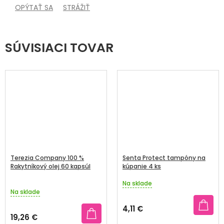
OPÝTAŤ SA
STRÁŽIŤ
SÚVISIACI TOVAR
Terezia Company 100 %
Senta Protect tampóny na
Rakytníkový olej 60 kapsúl
kúpanie 4 ks
Na sklade
Priemerné
Na sklade
hodnotenie
produktu
4,11 €
je
19,26 €
3,8