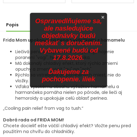
z
5
hviezdičiek.
×
Ospravedlňujeme sa,
Popis
ale nasledujúce
objednávky budú
Frida Mom upokojujúca pena s výťažkami z hamamelu
meškať s doručením.
Vybavené budú od
Liečivá pena znižuje bolesť a urýchľuje hojenie
17.8.2026.
poranení "vagi", hrádze i konečníka.
Má dokonalý chladivý efekt, ktorý rýchlo zmierni
opuchy a zmení pocit "au" na "ach".
Ďakujeme za
Rýchlo sa vstrebáva do poranených miest, nie do
pochopenie. iliek
vložky.
Vďaka vysokému obsahu výťažkov hamamelu a
harmančeka pomáha nielen po pôrode, ale lieči aj
hemoroidy a upokojuje celú oblasť perinea.
„Cooling pain relief from vag to tush.“
Dobrá rada od FRIDA MOM!
Chcete docieliť ešte väčší chladivý efekt? Vložte penu pred
použitím na chvíľu do chladničky.