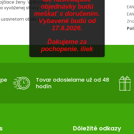
ojčiace ženy. Výživový
objednávky budú
EA
a vyváženej stravy a
meškať s doručením.
EAN
 uzavretom obale pri teplote
Vybavené budú od
Zna
17.8.2026.
Po
Ďakujeme za
pochopenie. iliek
upe
Tovar odosielame už od 48
hodín
s
Dôležité odkazy