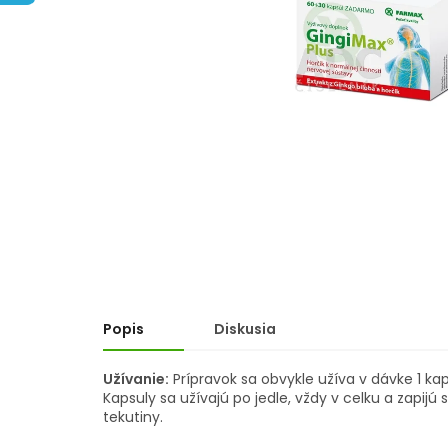
hviezdičiek.
Popis
Diskusia
Užívanie:
Prípravok sa obvykle užíva v dávke 1 ka
Kapsuly sa užívajú po jedle, vždy v celku a zap
tekutiny.