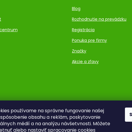
Blog
t
Rozhodnutie na prevádzku
centrum
Registrácia
Ponuka pre firmy
Značky
Akcie a zľavy
kies používame na správne fungovanie našej
rispôsobenie obsahu a reklám, poskytovanie
ciálnych médií a na analýzu návšetvnosti. Môžete
ietnuť alebo nastaviť spracovanie cookies