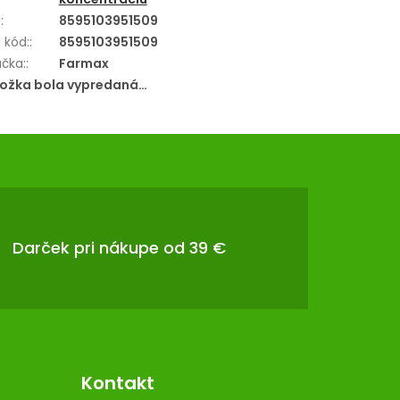
N
:
8595103951509
 kód:
:
8595103951509
čka:
:
Farmax
ložka bola vypredaná…
Darček pri nákupe od 39 €
Kontakt