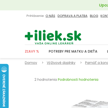
Prejsť
Upoz
na
obsah
Prihlásenie
O NÁS
DOPRAVA A PLATBA
BLOG
KON
ZĽAVY %
POTREBY PRE MATKU A DIEŤA
Domov
Výživové doplnky
Pamäť a konc
Priemerné
2 hodnotenia
Podrobnosti hodnotenia
hodnotenie
produktu
je
5,0
z
5