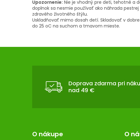
Upozornenie:
Nie je vhodný pre deti, tehotné a d
doplnok sa nesmie používať ako náhrada pestrej 
zdravého životného štýlu.
Uskladňovať mimo dosah detí. Skladovať v dobre
do 25 oC na suchom a tmavom mieste.
Z
Á
P
Ä
T
Doprava zdarma pri nák
nad 49 €
I
E
O nákupe
O ná