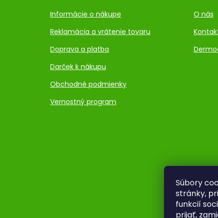
Informácie o nákupe
O nás
Reklamácia a vrátenie tovaru
Kontak
Doprava a platba
Dermo
Darček k nákupu
Obchodné podmienky
Vernostný program
Súbory coo
stránky, p
funkcií so
prijať, zam
Pre firmy
Poradenstvo