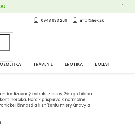
OU
0948 633 266
info@iliek.sk
OZMETIKA
TRÁVENIE
EROTIKA
BOLESŤ
DERM
andardizovaný extrakt z listov Ginkgo biloba
kom horčíka. Horčík prispieva k normálnej
ychickej činnosti a k zníženiu miery únavy a
a