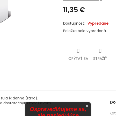
11,35 €
Jednotková
cena:
Vypredané
Položka bola vypredaná…
OPÝTAŤ SA
STRÁŽIŤ
psula 1x denne (ráno).
Do
ijú sa dostatočným množstvom
×
Ospravedlňujeme sa,
Kat
ale nasledujúce