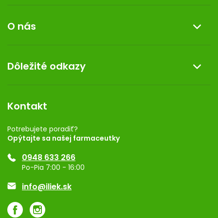
Informácie o nákupe
O nás
Reklamácia a vrátenie tovaru
Doprava a platba
O nás
Dôležité odkazy
Darček k nákupu
Kontakt
Obchodné podmienky
Dermocentrum
Blog
Vernostný program
Kontakt
Rozhodnutie na prevádzku
Registrácia
Potrebujete poradiť?
Opýtajte sa našej farmaceutky
Ponuka pre firmy
0948 633 266
Značky
Po-Pia 7:00 - 16:00
Akcie a zľavy
info@iliek.sk