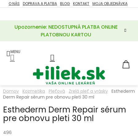
Prejsť
O NÁS
DOPRAVA A PLATBA
BLOG
KONTAKT
MOJA OBJEDNÁVKA
ZĽAVY
na
%
obsah
Upozornenie: NEDOSTUPNÁ PLATBA ONLINE
POTREBY
PRE
PLATOBNOU KARTOU
MATKU
A
DIEŤA
LIEKY
NÁ
KOŠ
VÝŽIVOVÉ
DOPLNKY
Domov
Kozmetika
Pleťová
Zrelá pleť a vrásky
Esthederm
Derm Repair sérum pre obnovu pleti 30 ml
VITAMÍNY
A
MINERÁLY
Esthederm Derm Repair sérum
pre obnovu pleti 30 ml
KOZMETIKA
496