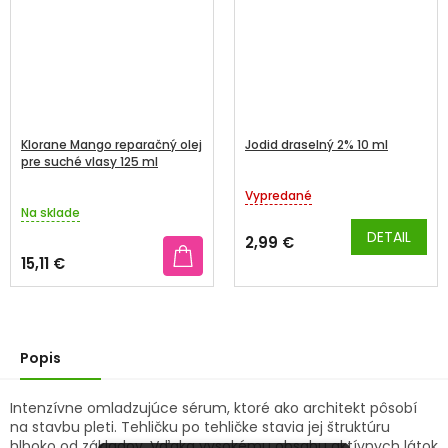
Klorane Mango reparačný olej
Jodid draselný 2% 10 ml
pre suché vlasy 125 ml
Vypredané
Priemerné
Na sklade
hodnotenie
produktu
DETAIL
2,99 €
je
15,11 €
5,0
z
5
hviezdičiek.
Popis
Intenzívne omladzujúce sérum, ktoré ako architekt pôsobí
na stavbu pleti. Tehličku po tehličke stavia jej štruktúru
hlboko od základov. Vďaka vysokému obsahu aktívnych látok