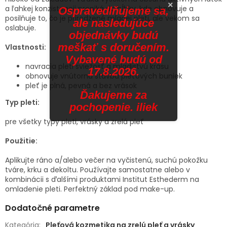
×
a ľahkej konzistencii preniká do hĺbky, kde obnovuje a
Ospravedlňujeme sa,
posilňuje to, čo je prirodzené mladej pleti, ale vekom sa
ale nasledujúce
oslabuje.
objednávky budú
meškať s doručením.
Vlastnosti:
Vybavené budú od
navracia pleti sviežosť a mladistvú krásu
17.8.2026.
obnovuje vnútornú stavbu pleťových buniek
pleť je plná, pevná a bez vrások
Ďakujeme za
Typ pleti:
pochopenie. iliek
pre všetky typy pleti, vrásky a zrelá pleť
Použitie:
Aplikujte ráno a/alebo večer na vyčistenú, suchú pokožku
tváre, krku a dekoltu. Používajte samostatne alebo v
kombinácii s ďalšími produktami Institut Esthederm na
omladenie pleti. Perfektný základ pod make-up.
Dodatočné parametre
Kategória
:
Pleťová kozmetika na zrelú pleť a vrásky