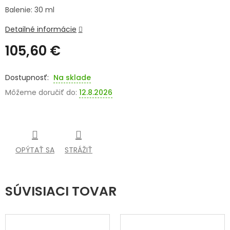
Balenie: 30 ml
SENIORI
Detailné informácie
ZNAČKY
105,60 €
Prihlásenie
Jednotková
cena:
Na sklade
Môžeme doručiť do:
12.8.2026
OPÝTAŤ SA
STRÁŽIŤ
SÚVISIACI TOVAR