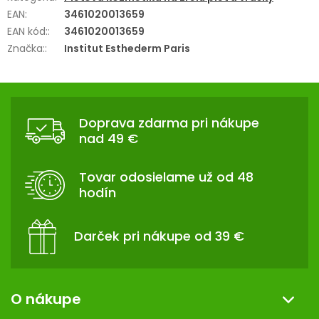
EAN
:
3461020013659
EAN kód:
:
3461020013659
Značka:
:
Institut Esthederm Paris
Z
Á
Doprava zdarma pri nákupe
P
nad 49 €
Ä
T
Tovar odosielame už od 48
I
hodín
E
Darček pri nákupe od 39 €
O nákupe