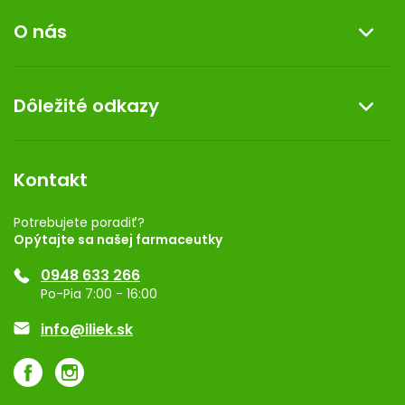
Informácie o nákupe
O nás
Reklamácia a vrátenie tovaru
Doprava a platba
O nás
Dôležité odkazy
Darček k nákupu
Kontakt
Obchodné podmienky
Dermocentrum
Blog
Vernostný program
Kontakt
Rozhodnutie na prevádzku
Registrácia
Potrebujete poradiť?
Opýtajte sa našej farmaceutky
Ponuka pre firmy
0948 633 266
Značky
Po-Pia 7:00 - 16:00
Akcie a zľavy
info@iliek.sk