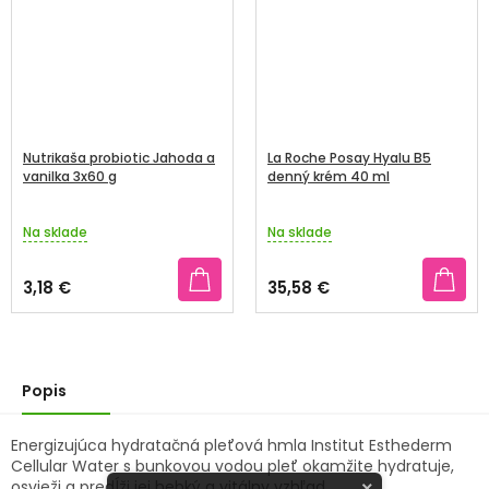
Nutrikaša probiotic Jahoda a
La Roche Posay Hyalu B5
vanilka 3x60 g
denný krém 40 ml
Na sklade
Na sklade
3,18 €
35,58 €
Popis
Energizujúca hydratačná pleťová hmla Institut Esthederm
Cellular Water s bunkovou vodou pleť okamžite hydratuje,
osvieži a predĺži jej hebký a vitálny vzhľad.