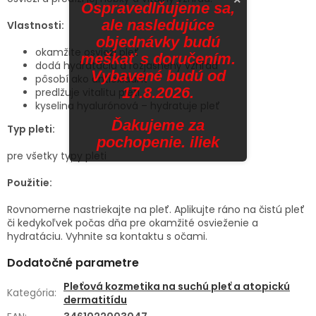
×
Ospravedlňujeme sa,
ale nasledujúce
Vlastnosti:
objednávky budú
okamžite osvieži pleť
meškať s doručením.
dodá hydratáciu a rozjasnený vzhľad
Vybavené budú od
pôsobí ako antioxidant
17.8.2026.
predlžuje vitalitu pleti
kyselina hyalurónová – hydratuje pleť
Ďakujeme za
Typ pleti:
pochopenie. iliek
pre všetky typy pleti
Použitie:
Rovnomerne nastriekajte na pleť. Aplikujte ráno na čistú pleť
či kedykoľvek počas dňa pre okamžité osvieženie a
hydratáciu. Vyhnite sa kontaktu s očami.
Dodatočné parametre
Pleťová kozmetika na suchú pleť a atopickú
Kategória
:
dermatitídu