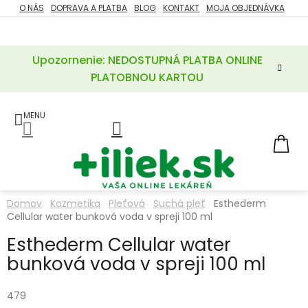
Prejsť
O NÁS
DOPRAVA A PLATBA
BLOG
KONTAKT
MOJA OBJEDNÁVKA
ZĽAVY
na
%
obsah
Upozornenie: NEDOSTUPNÁ PLATBA ONLINE
POTREBY
PRE
PLATOBNOU KARTOU
MATKU
A
DIEŤA
LIEKY
NÁ
KOŠ
VÝŽIVOVÉ
DOPLNKY
Domov
Kozmetika
Pleťová
Suchá pleť
Esthederm
Cellular water bunková voda v spreji 100 ml
VITAMÍNY
A
MINERÁLY
Esthederm Cellular water
bunková voda v spreji 100 ml
KOZMETIKA
479