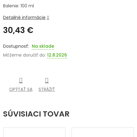
Balenie: 100 ml
SENIORI
Detailné informácie
ZNAČKY
30,43 €
Prihlásenie
Jednotková
cena:
Na sklade
Môžeme doručiť do:
12.8.2026
OPÝTAŤ SA
STRÁŽIŤ
SÚVISIACI TOVAR