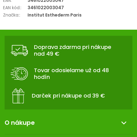
EAN
:
3461022003047
EAN kód:
:
3461022003047
Značka:
:
Institut Esthederm Paris
Z
Á
Doprava zdarma pri nákupe
P
nad 49 €
Ä
T
Tovar odosielame už od 48
I
hodín
E
Darček pri nákupe od 39 €
O nákupe