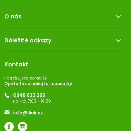
Informácie o nákupe
O nás
Reklamácia a vrátenie tovaru
Doprava a platba
O nás
Dôležité odkazy
Darček k nákupu
Kontakt
Obchodné podmienky
Dermocentrum
Blog
Vernostný program
Kontakt
Rozhodnutie na prevádzku
Registrácia
Potrebujete poradiť?
Opýtajte sa našej farmaceutky
Ponuka pre firmy
0948 633 266
Značky
Po-Pia 7:00 - 16:00
Akcie a zľavy
info@iliek.sk