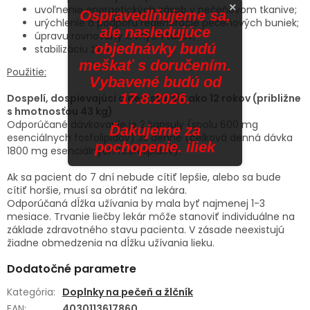
×
uvoľnenie energetických zásob v pečeňovom tkanive;
Ospravedlňujeme sa,
urýchlenie a podporu regenerácie pečeňových buniek;
ale nasledujúce
úpravu rovnováhy krvných tukov;
objednávky budú
stabilizáciu žlče.
meškať s doručením.
Použitie:
Vybavené budú od
17.8.2026.
Dospelí, dospievajúci a deti staršie ako 12 rokov (približne
s hmotnosťou 43 kg)
Odporúčané dávkovanie je 2 kapsuly (spolu 600 mg
Ďakujeme za
esenciálnych fosfolipidov) 3x denne (celková denná dávka
pochopenie. iliek
1800 mg esenciálnych fosfolipidov).
Ak sa pacient do 7 dní nebude cítiť lepšie, alebo sa bude
cítiť horšie, musí sa obrátiť na lekára.
Odporúčaná dĺžka užívania by mala byť najmenej 1-3
mesiace. Trvanie liečby lekár môže stanoviť individuálne na
základe zdravotného stavu pacienta. V zásade neexistujú
žiadne obmedzenia na dĺžku užívania lieku.
Dodatočné parametre
Kategória
:
Doplnky na pečeň a žlčník
EAN
:
4030113617860