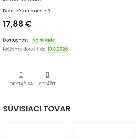
SENIORI
Detailné informácie
17,88 €
ZNAČKY
Jednotková
cena:
Prihlásenie
Na sklade
Môžeme doručiť do:
10.8.2026
OPÝTAŤ SA
STRÁŽIŤ
SÚVISIACI TOVAR