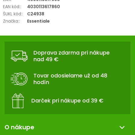
EAN kód:
:
4030113617860
ŠUKL kód:
:
C24938
Značka:
:
Essentiale
Z
Á
Doprava zdarma pri nákupe
P
nad 49 €
Ä
T
Tovar odosielame už od 48
I
hodín
E
Darček pri nákupe od 39 €
O nákupe