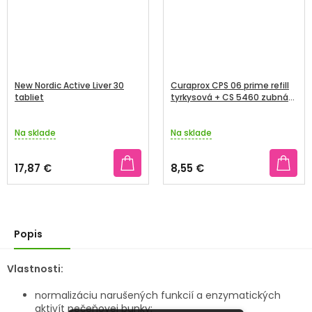
New Nordic Active Liver 30
Curaprox CPS 06 prime refill
tabliet
tyrkysová + CS 5460 zubná
kefka sada
Na sklade
Na sklade
17,87 €
8,55 €
Popis
Vlastnosti:
normalizáciu narušených funkcií a enzymatických
aktivít pečeňovej bunky;