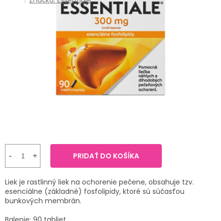
Značka:
Essentiale
TRÁVENIE
produktu
je
3,6
EROTIKA
z
5
hviezdičiek.
BOLESŤ
DERMATOLÓGIA
DENTÁLNA
HYGIENA
ZDRAVOTNÍCKE
POMÔCKY
PRIDAŤ DO KOŠÍKA
PRÍRODNÉ
Liek je rastlinný liek na ochorenie pečene, obsahuje tzv.
LIEKY
esenciálne (základné) fosfolipidy, ktoré sú súčasťou
bunkových membrán.
VETERINA
Balenie: 90 tabliet