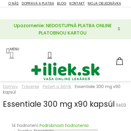
Prejsť
O NÁS
DOPRAVA A PLATBA
BLOG
KONTAKT
MOJA OBJEDNÁVKA
ZĽAVY
na
%
obsah
Upozornenie: NEDOSTUPNÁ PLATBA ONLINE
POTREBY
PRE
PLATOBNOU KARTOU
MATKU
A
DIEŤA
LIEKY
NÁ
KOŠ
VÝŽIVOVÉ
DOPLNKY
Domov
Trávenie
Pečeň a žlčník
Essentiale 300 mg x90
kapsúl
VITAMÍNY
A
MINERÁLY
Essentiale 300 mg x90 kapsúl
11403
KOZMETIKA
Priemerné
14 hodnotení
Podrobnosti hodnotenia
hodnotenie