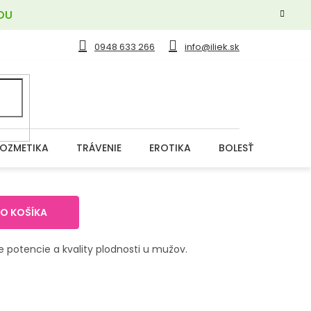
OU
0948 633 266
info@iliek.sk
OZMETIKA
TRÁVENIE
EROTIKA
BOLESŤ
DERM
DO KOŠÍKA
e potencie a kvality plodnosti u mužov.