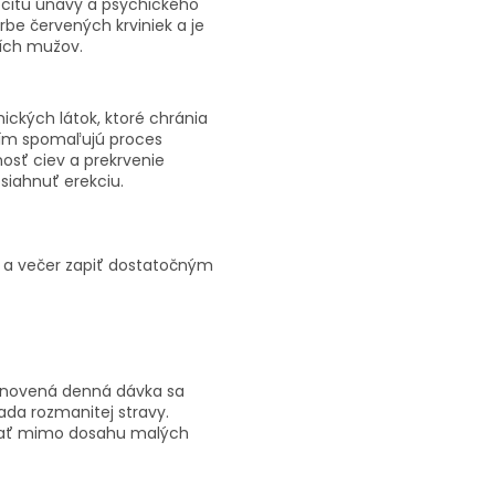
ocitu únavy a psychického
rbe červených krviniek a je
ích mužov.
ických látok, ktoré chránia
čím spomaľujú proces
osť ciev a prekrvenie
siahnuť erekciu.
 a večer zapiť dostatočným
tanovená denná dávka sa
da rozmanitej stravy.
vať mimo dosahu malých