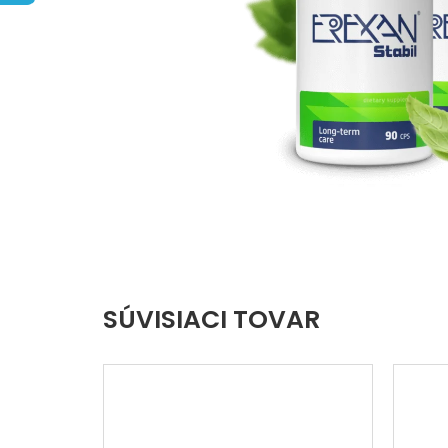
hviezdičiek.
SÚVISIACI TOVAR