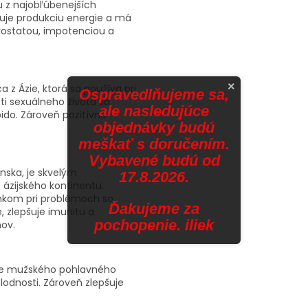
u z najobľúbenejších
čuje produkciu energie a má
prostatou, impotenciou a
×
 z Ázie, ktorá sa používa pri
Ospravedlňujeme sa,
ti sexuálneho života sa
ale nasledujúce
bido. Zároveň pozitívne
objednávky budú
meškať s doručením.
Vybavené budú od
nska, je skvelým
17.8.2026.
zijského kontinentu.
nkom pri problémoch so
Ďakujeme za
, zlepšuje imunitu a
pochopenie. iliek
ov.
vorbe mužského pohlavného
odnosti. Zároveň zlepšuje
.