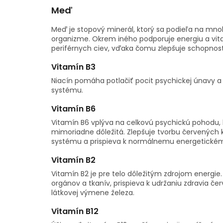
Meď
Meď je stopový minerál, ktorý sa podieľa na m
organizme. Okrem iného podporuje energiu a vita
periférnych ciev, vďaka čomu zlepšuje schopnosť
Vitamín B3
Niacín pomáha potlačiť pocit psychickej únavy a
systému.
Vitamín B6
Vitamín B6 vplýva na celkovú psychickú pohodu, 
mimoriadne dôležitá. Zlepšuje tvorbu červených k
systému a prispieva k normálnemu energetické
Vitamín B2
Vitamín B2 je pre telo dôležitým zdrojom energie.
orgánov a tkanív, prispieva k udržaniu zdravia če
látkovej výmene železa.
Vitamín B12