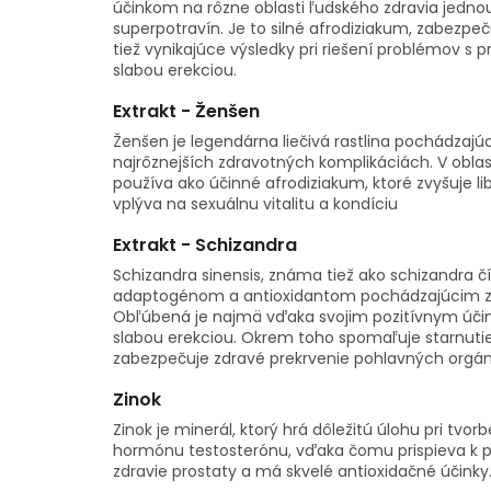
účinkom na rôzne oblasti ľudského zdravia jedno
superpotravín. Je to silné afrodiziakum, zabezpe
tiež vynikajúce výsledky pri riešení problémov s 
slabou erekciou.
Extrakt - Ženšen
Ženšen je legendárna liečivá rastlina pochádzajúca
najrôznejších zdravotných komplikáciách. V oblas
používa ako účinné afrodiziakum, ktoré zvyšuje li
vplýva na sexuálnu vitalitu a kondíciu
Extrakt - Schizandra
Schizandra sinensis, známa tiež ako schizandra čí
adaptogénom a antioxidantom pochádzajúcim z á
Obľúbená je najmä vďaka svojim pozitívnym úči
slabou erekciou. Okrem toho spomaľuje starnutie
zabezpečuje zdravé prekrvenie pohlavných orgán
Zinok
Zinok je minerál, ktorý hrá dôležitú úlohu pri t
hormónu testosterónu, vďaka čomu prispieva k pl
zdravie prostaty a má skvelé antioxidačné účinky