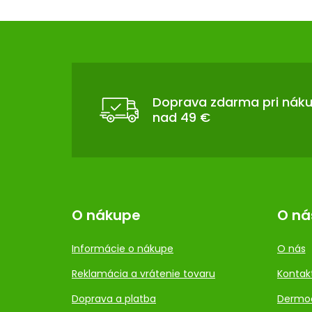
Z
Á
P
Ä
T
Doprava zdarma pri nák
nad 49 €
I
E
O nákupe
O ná
Informácie o nákupe
O nás
Reklamácia a vrátenie tovaru
Kontak
Doprava a platba
Dermo