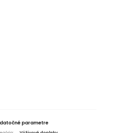
datočné parametre
egória
:
Výživové doplnky