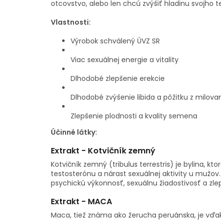
otcovstvo, alebo len chcú zvýšiť hladinu svojho 
Vlastnosti:
Výrobok schválený ÚVZ SR
Viac sexuálnej energie a vitality
Dlhodobé zlepšenie erekcie
Dlhodobé zvýšenie libida a pôžitku z milova
Zlepšenie plodnosti a kvality semena
Účinné látky:
Extrakt - Kotvičník zemný
Kotvičník zemný (tribulus terrestris) je bylina, kt
testosterónu a nárast sexuálnej aktivity u mužov. 
psychickú výkonnosť, sexuálnu žiadostivosť a zle
Extrakt - MACA
Maca, tiež známa ako žerucha peruánska, je vď