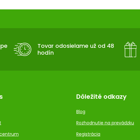
upe
Tovar odosielame už od 48
hodín
s
Dôležité odkazy
Blog
t
Rozhodnutie na prevádzku
centrum
Registrácia