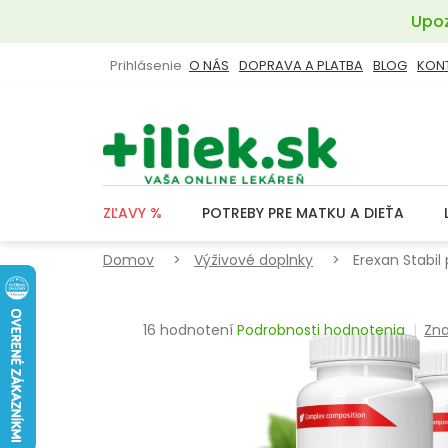
Prejsť
Upoz
na
obsah
Prihlásenie
O NÁS
DOPRAVA A PLATBA
BLOG
KON
ZĽAVY %
POTREBY PRE MATKU A DIEŤA
Domov
Výživové doplnky
Erexan Stabil
Priemerné
16 hodnotení
Podrobnosti hodnotenia
Zn
hodnotenie
produktu
je
3,3
z
5