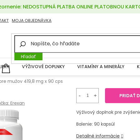
ornenie: NEDOSTUPNÁ PLATBA ONLINE PLATOBNOU KART
TAKT
MOJA OBJEDNÁVKA
Hľadať
LIEKY
VÝŽIVOVÉ DOPLNKY
VITAMÍNY A MINERÁLY
K
NÁKUPNÝ
KOŠÍK
 pre mužov 419,8 mg x 90 cps
PRIDAŤ 
ačka:
Erexan
Výživový doplnok pre zvýšeni
Balenie: 90 kapsúl
Detailné informácie