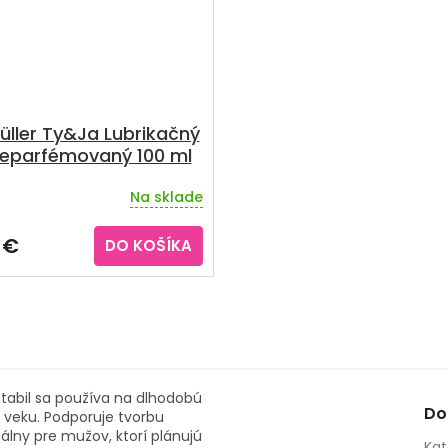
Müller Ty&Ja Lubrikačný
neparfémovaný 100 ml
Na sklade
erné
tenie
ktu
 €
DO KOŠÍKA
ičiek.
abil sa používa na dlhodobú
Do
m veku. Podporuje tvorbu
álny pre mužov, ktorí plánujú
Kat