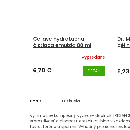
Cerave hydratačná
Dr. 
čistiaca emulzia 88 ml
gél 
Vypredané
Priemerné
Priem
hodnotenie
hodno
produktu
produ
6,70 €
6,23
DETAIL
je
je
5,0
4,5
z
z
5
5
hviezdičiek.
hviezd
Popis
Diskusia
Výnimočne komplexný výživový doplnok EREXAN St
starostlivosť o plodnosť erekciu a libido v každo
testosterónu a spermií. Výhodný pre seniorov. Ide