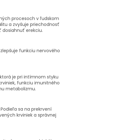
nohých procesoch v ľudskom
litu a zvyšuje priechodnosť
 dosiahnuť erekciu.
 zlepšuje funkciu nervového
ktorá je pri intímnom styku
rviniek, funkciu imunitného
mu metabolizmu.
 Podieľa sa na prekrvení
rvených krviniek a správnej