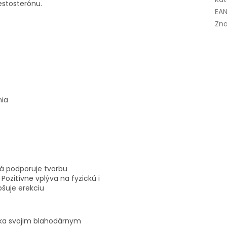
testosterónu.
EAN
Zna
nia
orá podporuje tvorbu
Pozitívne vplýva na fyzickú i
pšuje erekciu
aka svojim blahodárnym