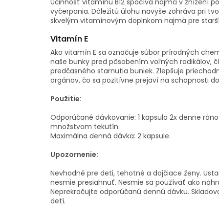
Účinnosť vitamínu B12 spočíva najmä v znížení p
vyčerpania. Dôležitú úlohu navyše zohráva pri tvo
skvelým vitamínovým doplnkom najmä pre starš
Vitamín E
Ako vitamín E sa označuje súbor prírodných chem
naše bunky pred pôsobením voľných radikálov, 
predčasného starnutia buniek. Zlepšuje priechodn
orgánov, čo sa pozitívne prejaví na schopnosti do
Použitie:
Odporúčané dávkovanie: 1 kapsula 2x denne ráno
množstvom tekutín.
Maximálna denná dávka: 2 kapsule.
Upozornenie:
Nevhodné pre deti, tehotné a dojčiace ženy. Us
nesmie presiahnuť. Nesmie sa používať ako náhra
Neprekračujte odporúčanú dennú dávku. Sklado
detí.