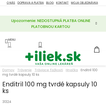
Prejsť
O NÁS
DOPRAVA A PLATBA
BLOG
KONTAKT
MOJA OBJEDNÁVKA
ZĽAVY
na
%
obsah
Upozornenie: NEDOSTUPNÁ PLATBA ONLINE
POTREBY
PRE
PLATOBNOU KARTOU
MATKU
A
DIEŤA
LIEKY
NÁ
KOŠ
VÝŽIVOVÉ
DOPLNKY
Domov
Trávenie
Tráviace ťažkosti
Hnačka
Enditril 100
mg tvrdé kapsuly 10 ks
VITAMÍNY
A
MINERÁLY
Enditril 100 mg tvrdé kapsuly 10
ks
KOZMETIKA
31324