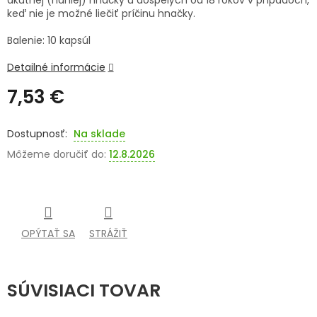
akútnej (náhlej) hnačky u dospelých od 18 rokov v prípadoch,
keď nie je možné liečiť príčinu hnačky.
SENIORI
Balenie: 10 kapsúl
ZNAČKY
Detailné informácie
Prihlásenie
7,53 €
Jednotková
cena:
Na sklade
Môžeme doručiť do:
12.8.2026
OPÝTAŤ SA
STRÁŽIŤ
SÚVISIACI TOVAR