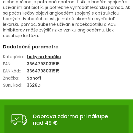
alebo pečene je potrebná opatrnosť. Ak je hnačka spojená s
užívaním antibiotík, je potrebné vyhľadať lekársku pomoc. Ak
sa počas liečby objaví angioedém spojený s obštrukciou
horných dýchacích ciest, je nutné okamžite vyhľadať
lekársku pomoc. Súbežné užívanie racekadotrilu a ACE
inhibítorov môže zvýšiť riziko vzniku angioedému. Liek
obsahuje laktózu.
Dodatočné parametre
Kategória
:
Lieky na hnačku
EAN
:
3664798031515
EAN kód:
:
3664798031515
Značka:
:
Sanofi
ŠUKL kód:
:
3626D
Z
Á
Doprava zdarma pri nákupe
P
nad 49 €
Ä