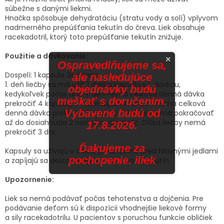
súbežne s danými liekmi.
Hnačka spôsobuje dehydratáciu (stratu vody a solí) vplyvom
nadmerného prepúšťania tekutín do čreva. Liek obsahuje
racekadotril, ktorý toto prepúšťanie tekutín znižuje.
Použitie a dávkovanie:
×
Ospravedlňujeme sa,
Dospelí: 1 kapsula 3x denne.
ale nasledujúce
1. deň liečby sa má užiť 1 ďalšia kapsula s 1. dávkou,
objednávky budú
kedykoľvek počas dňa. 1. deň nemá celková denná dávka
meškať s doručením.
prekročiť 4 kapsuly, v nasledujúcich dňoch nemá celková
Vybavené budú od
denná dávka prekročiť 3 kapsuly. V liečbe sa má pokračovať
až do dosiahnutia 2 normálnych stolíc. Dĺžka liečby nemá
17.8.2026.
prekročiť 3 dni.
Ďakujeme za
Kapsuly sa užívajú v celku, prednostne pred hlavnými jedlami
pochopenie. iliek
a zapíjajú sa dostatočným množstvom tekutín.
Upozornenie:
Liek sa nemá podávať počas tehotenstva a dojčenia. Pre
podávanie deťom sú k dispozícii vhodnejšie liekové formy
a sily racekadotrilu. U pacientov s poruchou funkcie obličiek