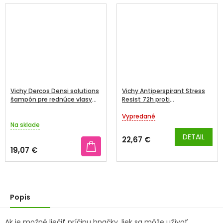
Vichy Dercos Densi solutions
Vichy Antiperspirant Stress
šampón pre rednúce vlasy
Resist 72h proti
250 ml
nadmernému poteniu Roll-
on 2x50ml
Vypredané
Priemerné
Na sklade
hodnotenie
produktu
DETAIL
22,67 €
je
19,07 €
5,0
z
5
hviezdičiek.
Popis
Ak je možné liečiť príčinu hnačky, liek sa môže užívať