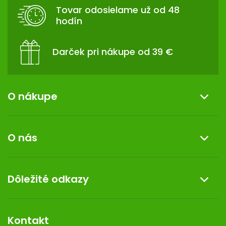
T
Tovar odosielame už od 48
I
hodín
E
Darček pri nákupe od 39 €
O nákupe
Informácie o nákupe
O nás
Reklamácia a vrátenie tovaru
Doprava a platba
O nás
Dôležité odkazy
Darček k nákupu
Kontakt
Obchodné podmienky
Dermocentrum
Blog
Vernostný program
Kontakt
Rozhodnutie na prevádzku