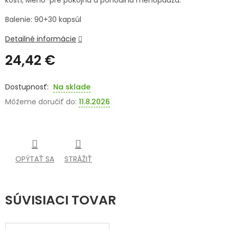
kostí, Meno-pre pokojnú a pohodlnú menopauzu.
SENIORI
Balenie: 90+30 kapsúl
ZNAČKY
Detailné informácie
24,42 €
Prihlásenie
Jednotková
cena:
Na sklade
Môžeme doručiť do:
11.8.2026
OPÝTAŤ SA
STRÁŽIŤ
SÚVISIACI TOVAR