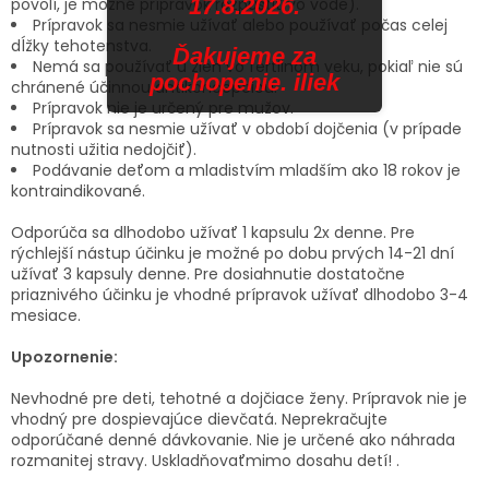
17.8.2026.
povolí, je možné prípravok rozpustiť vo vode).
Prípravok sa nesmie užívať alebo používať počas celej
dĺžky tehotenstva.
Ďakujeme za
Nemá sa používať u žien vo fertilnom veku, pokiaľ nie sú
pochopenie. iliek
chránené účinnou antikoncepciou.
Prípravok nie je určený pre mužov.
Prípravok sa nesmie užívať v období dojčenia (v prípade
nutnosti užitia nedojčiť).
Podávanie deťom a mladistvím mladším ako 18 rokov je
kontraindikované.
Odporúča sa dlhodobo užívať 1 kapsulu 2x denne. Pre
rýchlejší nástup účinku je možné po dobu prvých 14-21 dní
užívať 3 kapsuly denne. Pre dosiahnutie dostatočne
priaznivého účinku je vhodné prípravok užívať dlhodobo 3-4
mesiace.
Upozornenie:
Nevhodné pre deti, tehotné a dojčiace ženy. Prípravok nie je
vhodný pre dospievajúce dievčatá. Neprekračujte
odporúčané denné dávkovanie. Nie je určené ako náhrada
rozmanitej stravy. Uskladňovaťmimo dosahu detí! .