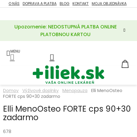
Prejsť
O NÁS
DOPRAVA A PLATBA
BLOG
KONTAKT
MOJA OBJEDNÁVKA
ZĽAVY
na
%
obsah
Upozornenie: NEDOSTUPNÁ PLATBA ONLINE
POTREBY
PRE
PLATOBNOU KARTOU
MATKU
A
DIEŤA
LIEKY
NÁ
KOŠ
VÝŽIVOVÉ
DOPLNKY
Domov
Výživové doplnky
Menopauza
Elli MenoOsteo
FORTE cps 90+30 zadarmo
VITAMÍNY
A
MINERÁLY
Elli MenoOsteo FORTE cps 90+30
zadarmo
KOZMETIKA
678