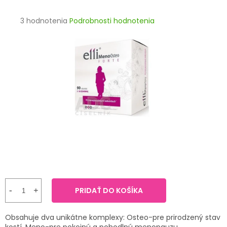
TRÁVENIE
Priemerné
3 hodnotenia
Podrobnosti hodnotenia
hodnotenie
EROTIKA
produktu
je
BOLESŤ
3,3
z
5
DERMATOLÓGIA
hviezdičiek.
DENTÁLNA
HYGIENA
ZDRAVOTNÍCKE
POMÔCKY
PRÍRODNÉ
LIEKY
PRIDAŤ DO KOŠÍKA
VETERINA
Obsahuje dva unikátne komplexy: Osteo-pre prirodzený stav