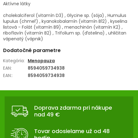
Aktívne látky
cholekalciferol (vitamín D3) , Glycine sp. (sója) , Humulus
lupulus (chmeľ) , kyanokobalamín (vitamín B12) , kyselina
listová - Folát (vitamín B9) , menachinón (vitamín K2) ,
riboflavín (vitamín B2) , Trifolium sp. (ďatelina) , uhličitan
vápenatý (vápnik)
Dodatočné parametre
Kategória
:
Menopauza
EAN
:
8594059734938
EAN:
:
8594059734938
Z
Á
Doprava zdarma pri nákupe
P
nad 49 €
Ä
T
Tovar odosielame už od 48
I
hodín