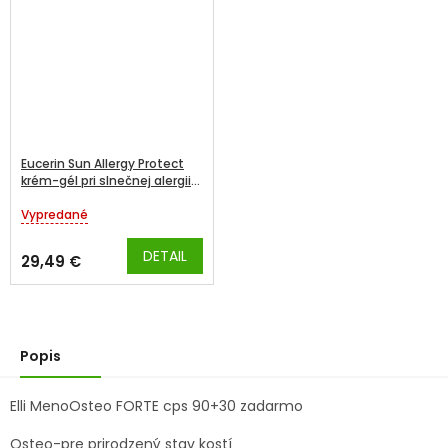
Eucerin Sun Allergy Protect
krém-gél pri slnečnej alergii
SPF50 150 ml
Vypredané
Priemerné
hodnotenie
produktu
DETAIL
29,49 €
je
5,0
z
5
hviezdičiek.
Popis
Elli MenoOsteo FORTE cps 90+30 zadarmo
Osteo-pre prirodzený stav kostí