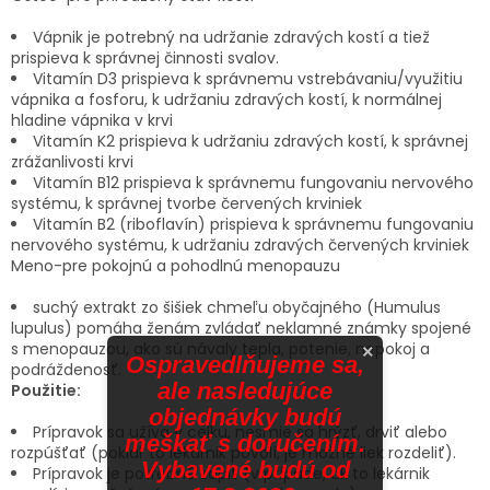
Vápnik je potrebný na udržanie zdravých kostí a tiež
prispieva k správnej činnosti svalov.
Vitamín D3 prispieva k správ­nemu vstrebávaniu/využitiu
vápnika a fosforu, k udržaniu zdravých kostí, k normálnej
hladine vápnika v krvi
Vitamín K2 prispieva k udržaniu zdravých kostí, k správnej
zrážanlivosti krvi
Vitamín B12 prispieva k správnemu fungovaniu nervového
systému, k správnej tvorbe červených krviniek
Vitamín B2 (riboflavín) prispieva k správ­nemu fungovaniu
nervového systému, k udržaniu zdravých červe­ných krviniek
Meno-pre pokojnú a pohodlnú menopauzu
suchý extrakt zo šišiek chmeľu obyčajného (Humulus
lupulus) pomáha ženám zvládať neklamné známky spojené
s menopauzou, ako sú návaly tepla, potenie, nepokoj a
×
Ospravedlňujeme sa,
podráždenosť.
ale nasledujúce
Použitie:
objednávky budú
Prípravok sa užíva v celku, nesmie sa hrýzť, drviť alebo
meškať s doručením.
rozpúšťať (pokiaľ to lekárnik povolí, je možné liek rozdeliť).
Vybavené budú od
Prípravok je potrebné zapiť (v prípade, ak to lekárnik