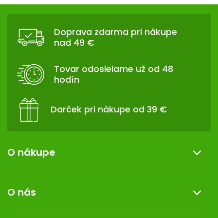
Z
Á
Doprava zdarma pri nákupe
P
nad 49 €
Ä
T
Tovar odosielame už od 48
I
hodín
E
Darček pri nákupe od 39 €
O nákupe
Informácie o nákupe
O nás
Reklamácia a vrátenie tovaru
Doprava a platba
O nás