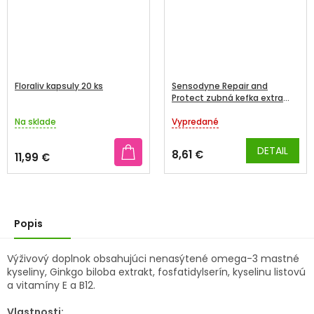
Floraliv kapsuly 20 ks
Sensodyne Repair and
Protect zubná kefka extra
soft 3 ks
Na sklade
Vypredané
Priemerné
Priemerné
hodnotenie
hodnotenie
produktu
produktu
DETAIL
8,61 €
11,99 €
je
je
4,0
5,0
z
z
5
5
hviezdičiek.
hviezdičiek.
Popis
Výživový doplnok obsahujúci nenasýtené omega-3 mastné
kyseliny, Ginkgo biloba extrakt, fosfatidylserín, kyselinu listovú
a vitamíny E a B12.
Vlastnosti: