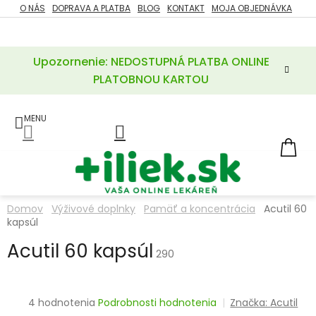
Prejsť
O NÁS
DOPRAVA A PLATBA
BLOG
KONTAKT
MOJA OBJEDNÁVKA
ZĽAVY
na
%
obsah
Upozornenie: NEDOSTUPNÁ PLATBA ONLINE
POTREBY
PRE
PLATOBNOU KARTOU
MATKU
A
DIEŤA
LIEKY
NÁ
KOŠ
VÝŽIVOVÉ
DOPLNKY
Domov
Výživové doplnky
Pamäť a koncentrácia
Acutil 60
kapsúl
VITAMÍNY
A
MINERÁLY
Acutil 60 kapsúl
290
KOZMETIKA
Priemerné
4 hodnotenia
Podrobnosti hodnotenia
Značka:
Acutil
hodnotenie