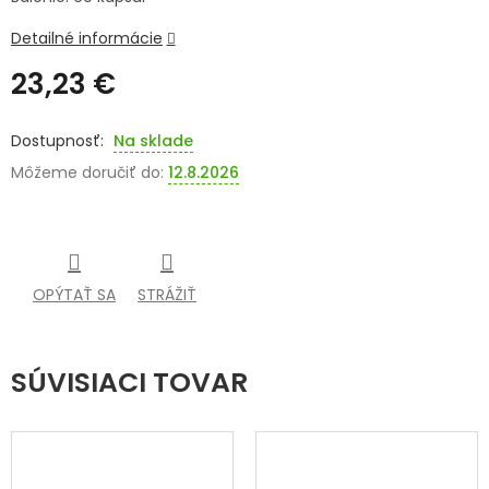
SENIORI
Detailné informácie
23,23 €
ZNAČKY
Jednotková
cena:
Prihlásenie
Na sklade
Môžeme doručiť do:
12.8.2026
OPÝTAŤ SA
STRÁŽIŤ
SÚVISIACI TOVAR