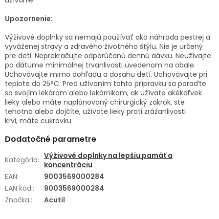
Upozornenie:
Výživové doplnky sa nemajú používať ako náhrada pestrej a
vyváženej stravy a zdravého životného štýlu. Nie je určený
pre deti. Neprekračujte odporúčanú dennú dávku. Neužívajte
po dátume minimálnej trvanlivosti uvedenom na obale.
Uchovávajte mimo dohľadu a dosahu detí. Uchovávajte pri
teplote do 25°C. Pred užívaním tohto prípravku sa poraďte
so svojím lekárom alebo lekárnikom, ak užívate akékoľvek
lieky alebo máte naplánovaný chirurgický zákrok, ste
tehotná alebo dojčíte, užívate lieky proti zrážanlivosti
krvi, máte cukrovku.
Dodatočné parametre
Výživové doplnky na lepšiu pamäť a
Kategória
:
koncentráciu
EAN
:
9003569000284
EAN kód:
:
9003569000284
Značka:
:
Acutil