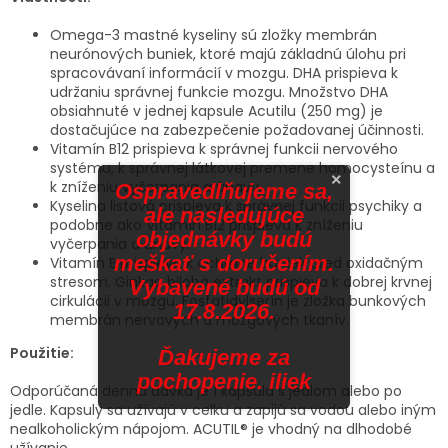
Omega-3 mastné kyseliny sú zložky membrán
neurónových buniek, ktoré majú základnú úlohu pri
spracovávaní informácií v mozgu. DHA prispieva k
udržaniu správnej funkcie mozgu. Množstvo DHA
obsiahnuté v jednej kapsule Acutilu (250 mg) je
dostačujúce na zabezpečenie požadovanej účinnosti.
Vitamín B12 prispieva k správnej funkcii nervového
systému, k správnej látkovej premene homocysteínu a
×
k zníženiu vyčerpania a únavy.
Ospravedlňujeme sa,
Kyselina listová prispieva k správnej funkcii psychiky a
ale nasledujúce
podobne ako Vitamín B12 prispieva k zníženiu
objednávky budú
vyčerpania a únavy.
meškať s doručením.
Vitamín E prispieva k ochrane buniek pred oxidačným
stresom. Ginkgo biloba extrakt prispieva k dobrej krvnej
Vybavené budú od
cirkulácii v mozgu. Fosfatidylserín je zložka bunkových
17.8.2026.
membrán nervových a mozgových tkanív.
Použitie:
Ďakujeme za
pochopenie. iliek
Odporúčaná denná dávka je 1 kapsula s jedlom alebo po
jedle. Kapsuly sa užívajú v celku a zapijú sa vodou alebo iným
nealkoholickým nápojom. ACUTIL® je vhodný na dlhodobé
užívanie.