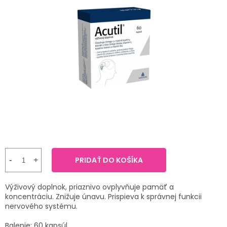
TRÁVENIE
produktu
je
4,0
EROTIKA
z
5
hviezdičiek.
BOLESŤ
DERMATOLÓGIA
DENTÁLNA
HYGIENA
ZDRAVOTNÍCKE
POMÔCKY
PRIDAŤ DO KOŠÍKA
PRÍRODNÉ
Výživový doplnok, priaznivo ovplyvňuje pamäť a
LIEKY
koncentráciu. Znižuje únavu. Prispieva k správnej funkcii
nervového systému.
VETERINA
Balenie: 60 kapsúl