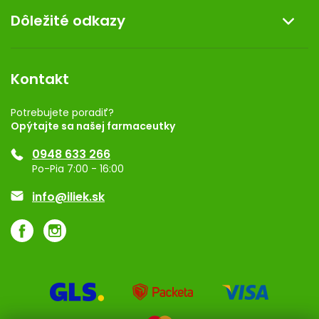
Dôležité odkazy
Darček k nákupu
Kontakt
Obchodné podmienky
Dermocentrum
Blog
Vernostný program
Kontakt
Rozhodnutie na prevádzku
Registrácia
Potrebujete poradiť?
Opýtajte sa našej farmaceutky
Ponuka pre firmy
0948 633 266
Značky
Po-Pia 7:00 - 16:00
Akcie a zľavy
info@iliek.sk