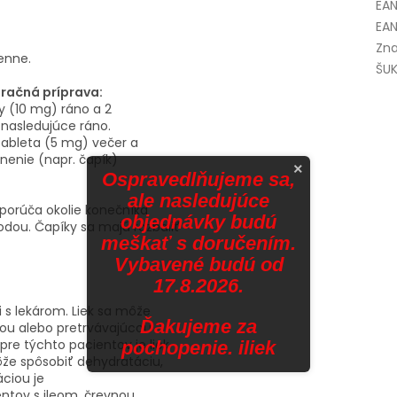
EA
EAN
Zna
denne.
ŠUK
eračná príprava:
y (10 mg) ráno a 2
 nasledujúce ráno.
 tableta (5 mg) večer a
nenie (napr. čapík)
×
Ospravedlňujeme sa,
ale nasledujúce
dporúča okolie konečníka
objednávky budú
odou. Čapíky sa majú rozbaliť
meškať s doručením.
Vybavené budú od
17.8.2026.
i s lekárom.
Liek sa môže
Ďakujeme za
ckou alebo pretrvávajúcou
pre týchto pacientov je liek
pochopenie. iliek
ôže spôsobiť dehydratáciu,
ciou je
entov s ileom, črevnou