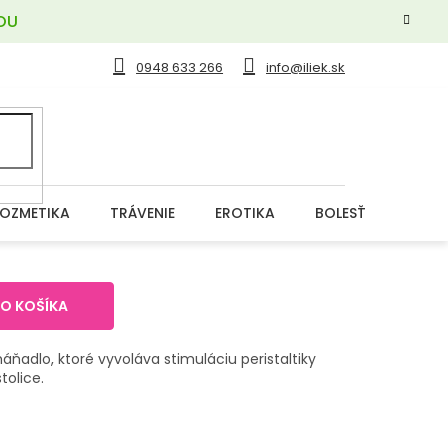
OU
0948 633 266
info@iliek.sk
OZMETIKA
TRÁVENIE
EROTIKA
BOLESŤ
DERM
DO KOŠÍKA
háňadlo, ktoré vyvoláva stimuláciu peristaltiky
tolice.