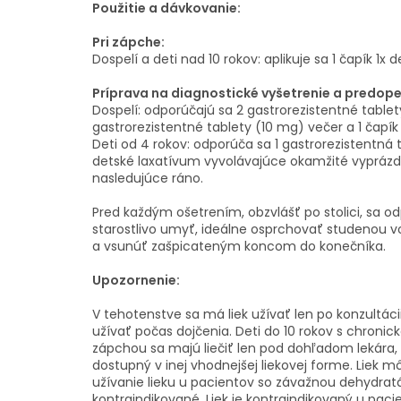
Použitie a dávkovanie:
Pri zápche:
Dospelí a deti nad 10 rokov: aplikuje sa 1 čapík 1x 
Príprava na diagnostické vyšetrenie a predop
Dospelí: odporúčajú sa 2 gastrorezistentné tablet
gastrorezistentné tablety (10 mg) večer a 1 čapík
Deti od 4 rokov: odporúča sa 1 gastrorezistentná
detské laxatívum vyvolávajúce okamžité vyprázd
nasledujúce ráno.
Pred každým ošetrením, obzvlášť po stolici, sa o
starostlivo umyť, ideálne osprchovať studenou v
a vsunúť zašpicateným koncom do konečníka.
Upozornenie:
V tehotenstve sa má liek užívať len po konzultáci
užívať počas dojčenia.
Deti do 10 rokov s chroni
zápchou sa majú liečiť len pod dohľadom lekára, 
dostupný v inej vhodnejšej liekovej forme.
Liek m
užívanie lieku u pacientov so závažnou dehydratá
kontraindikované.
Liek je kontraindikovaný u paci