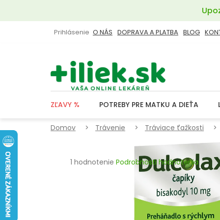
Prejsť
Upoz
na
obsah
Prihlásenie
O NÁS
DOPRAVA A PLATBA
BLOG
KON
ZĽAVY %
POTREBY PRE MATKU A DIEŤA
Domov
Trávenie
Tráviace ťažkosti
Priemerné
1 hodnotenie
Podrobnosti hodnotenia
hodnotenie
produktu
je
5,0
z
5