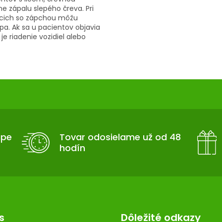
ne zápalu slepého čreva.
Pri
iacich so zápchou môžu
pa. Ak sa u pacientov objavia
je riadenie vozidiel alebo
upe
Tovar odosielame už od 48
hodín
s
Dôležité odkazy