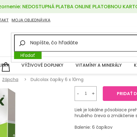
ornenie: NEDOSTUPNÁ PLATBA ONLINE PLATOBNOU KART
TAKT
MOJA OBJEDNÁVKA
Hľadať
LIEKY
VÝŽIVOVÉ DOPLNKY
VITAMÍNY A MINERÁLY
K
NÁKUPNÝ
KOŠÍK
Zápcha
Dulcolax čapíky 6 x 10mg
PRIDAŤ 
Liek je lokálne pôsobiace pre
hrubého čreva a zmäkčenie s
Balenie: 6 čapíkov