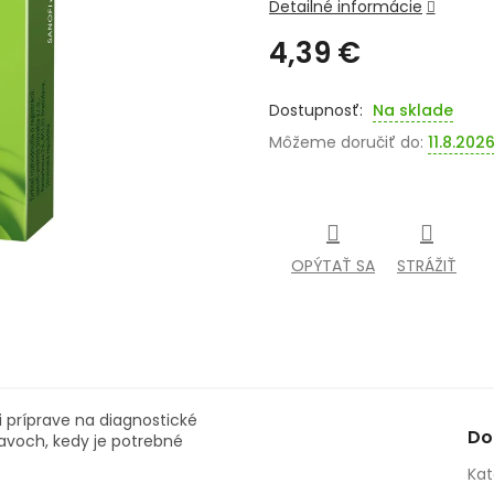
Detailné informácie
4,39 €
Jednotková
cena:
Na sklade
Môžeme doručiť do:
11.8.202
OPÝTAŤ SA
STRÁŽIŤ
i príprave na diagnostické
Do
stavoch, kedy je potrebné
Kat