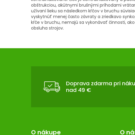
obštrukciou, akútnymi brušnými príhodami vráta
užívaní lieku sa následkom kŕčov v bruchu súvis
vyskytnúť menej často závraty a zriedkavo synko
kŕče v bruchu, nemajú sa vykonávať činnosti, ako 
obsluha strojov.
Z
Á
P
Ä
T
Doprava zdarma pri nák
nad 49 €
I
E
O nákupe
O ná