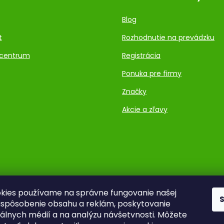
Blog
t
Rozhodnutie na prevádzku
centrum
Registrácia
Ponuka pre firmy
Značky
Akcie a zľavy
kies používame na správne fungovanie našej
rispôsobenie obsahu a reklám, poskytovanie
ciálnych médií a na analýzu návšetvnosti. Môžete