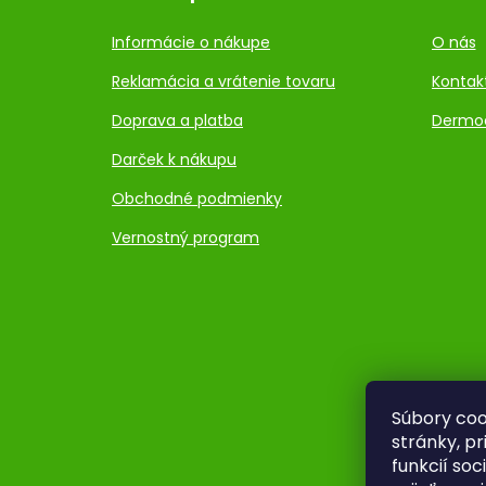
Informácie o nákupe
O nás
Reklamácia a vrátenie tovaru
Kontak
Doprava a platba
Dermo
Darček k nákupu
Obchodné podmienky
Vernostný program
Súbory coo
stránky, p
funkcií so