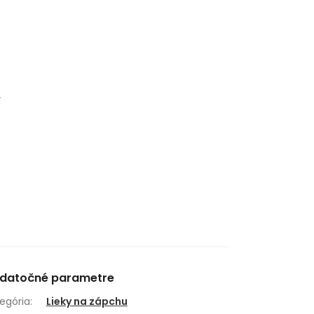
6
datočné parametre
egória
:
Lieky na zápchu