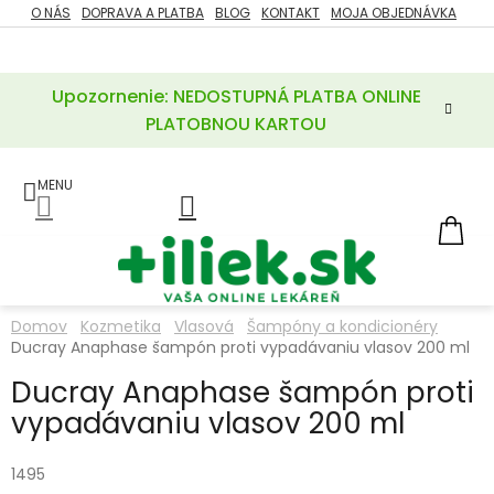
Prejsť
O NÁS
DOPRAVA A PLATBA
BLOG
KONTAKT
MOJA OBJEDNÁVKA
ZĽAVY
na
%
obsah
Upozornenie: NEDOSTUPNÁ PLATBA ONLINE
POTREBY
PRE
PLATOBNOU KARTOU
MATKU
A
DIEŤA
LIEKY
NÁ
KOŠ
VÝŽIVOVÉ
DOPLNKY
Domov
Kozmetika
Vlasová
Šampóny a kondicionéry
Ducray Anaphase šampón proti vypadávaniu vlasov 200 ml
VITAMÍNY
A
MINERÁLY
Ducray Anaphase šampón proti
vypadávaniu vlasov 200 ml
KOZMETIKA
1495