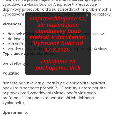
vypadávaniu vlasov Ducray Anaphase+. Predstavuje
doplnkový prípravok na ďalšiu starostlivosť pri problémoch s
vypadávaním vlasov, ako sú výživové doplnky alebo roztoky.
×
Ospravedlňujeme sa,
ale nasledujúce
Vlastnosti:
objednávky budú
doplnok ďalšej starostlivosti proti vypadávaniu vlasov
meškať s doručením.
dodáva vlasom objem
Vybavené budú od
má veľmi dobrú znášanlivosť
vhodný na použitie podľa potreby pre poškodené vlasy
17.8.2026.
Typ vlasov a pokožky hlavy:
Ďakujeme za
pre všetky typy
pochopenie. iliek
Použitie:
Naneste na vlhké vlasy, vmasírujte a opláchnite. Aplikáciu
opakujte a nechajte pôsobiť 2 – 3 minúty. Potom použite
prípravok proti vypadávaniu vlasov podľa vlastných
preferencií. V prípade zasiahnutia očí ich dôkladne
vypláchnite.
Upozornenie: