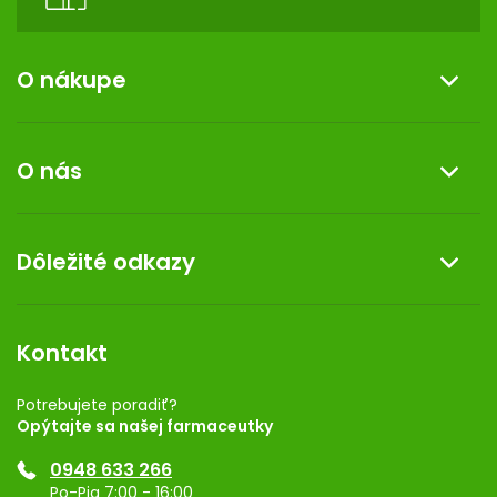
O nákupe
Informácie o nákupe
O nás
Reklamácia a vrátenie tovaru
Doprava a platba
O nás
Dôležité odkazy
Darček k nákupu
Kontakt
Obchodné podmienky
Dermocentrum
Blog
Vernostný program
Kontakt
Rozhodnutie na prevádzku
Registrácia
Potrebujete poradiť?
Opýtajte sa našej farmaceutky
Ponuka pre firmy
0948 633 266
Značky
Po-Pia 7:00 - 16:00