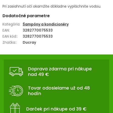
Pri zasiahnutí očí okamžite dôkladne vypláchnite vodou.
Dodatočné parametre
Kategória
:
Šampóny a kondicionéry
EAN
:
3282770075533
EAN kód:
:
3282770075533
Značka:
:
Ducray
Z
Á
Doprava zdarma pri nákupe
P
nad 49 €
Ä
T
Tovar odosielame už od 48
I
hodín
E
Darček pri nákupe od 39 €