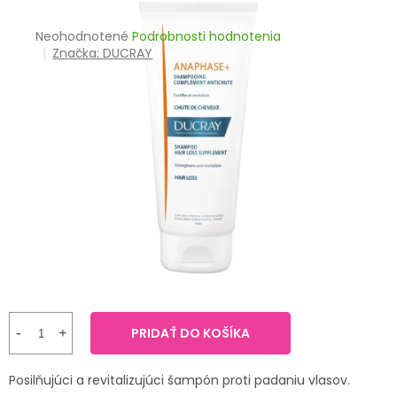
TRÁVENIE
Priemerné
Neohodnotené
Podrobnosti hodnotenia
hodnotenie
Značka:
DUCRAY
EROTIKA
produktu
je
BOLESŤ
0,0
z
5
DERMATOLÓGIA
hviezdičiek.
DENTÁLNA
HYGIENA
ZDRAVOTNÍCKE
POMÔCKY
PRÍRODNÉ
LIEKY
PRIDAŤ DO KOŠÍKA
VETERINA
Posilňujúci a revitalizujúci šampón proti padaniu vlasov.