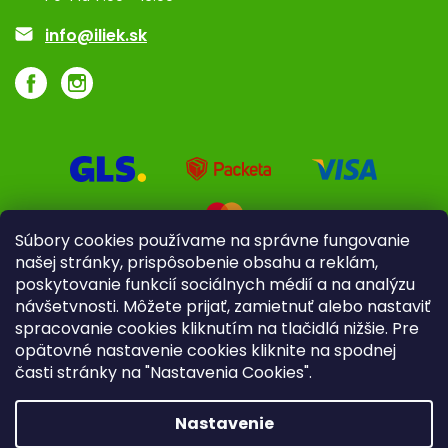
Akcie a zľavy
info@iliek.sk
Súbory cookies používame na správne fungovanie
našej stránky, prispôsobenie obsahu a reklám,
poskytovanie funkcií sociálnych médií a na analýzu
návšetvnosti. Môžete prijať, zamietnuť alebo nastaviť
spracovanie cookies kliknutím na tlačidlá nižšie. Pre
opätovné nastavenie cookies kliknite na spodnej
časti stránky na "Nastavenia Cookies".
Pre firmy
Poradenstvo
Nastavenie
Copyright 2026
iliek.sk
. Všetky práva vyhradené.
Upraviť
nastavenie cookies