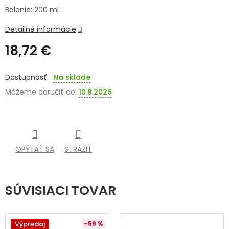
Balenie: 200 ml
SENIORI
Detailné informácie
ZNAČKY
18,72 €
Prihlásenie
Jednotková
cena:
Na sklade
Môžeme doručiť do:
10.8.2026
OPÝTAŤ SA
STRÁŽIŤ
SÚVISIACI TOVAR
Výpredaj
–59 %