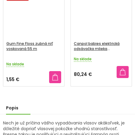
Gum Fine Floss zubná niť
Canpol babies elektrická
voskovaná 55 m
odsávačka mlieka
Easy&Natural
Na sklade
Priemerné
Na sklade
hodnotenie
produktu
80,24 €
je
1,55 €
4,5
z
5
hviezdičiek.
Popis
Nech je už príčina vášho vypadávania vlasov akákoľvek, je
dôležité dopriať vlasovej pokožke vhodnú starostlivosť.
Presne takou je posilňujúci a revitalizujúci šampón proti