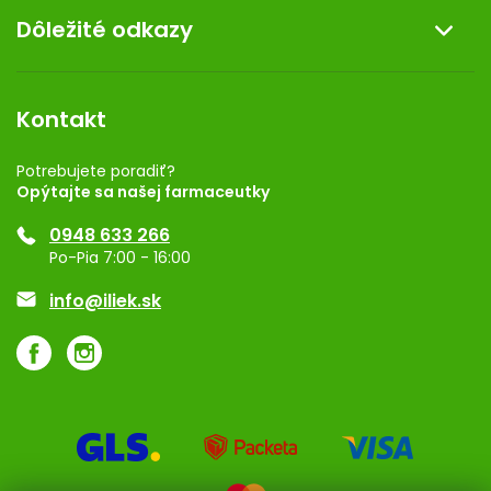
Dôležité odkazy
Darček k nákupu
Kontakt
Obchodné podmienky
Dermocentrum
Blog
Vernostný program
Kontakt
Rozhodnutie na prevádzku
Registrácia
Potrebujete poradiť?
Opýtajte sa našej farmaceutky
Ponuka pre firmy
0948 633 266
Značky
Po-Pia 7:00 - 16:00
Akcie a zľavy
info@iliek.sk