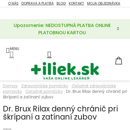
Prejsť
O NÁS
DOPRAVA A PLATBA
BLOG
KONTAKT
MOJA OBJEDNÁVKA
ZĽAVY
na
%
obsah
Upozornenie: NEDOSTUPNÁ PLATBA ONLINE
POTREBY
PRE
PLATOBNOU KARTOU
MATKU
A
DIEŤA
LIEKY
NÁ
KOŠ
VÝŽIVOVÉ
DOPLNKY
Domov
Zdravotnícke pomôcky
Ostatné zdravotnícke
pomôcky
Ostatné pomôcky
Dr. Brux Rilax denný chránič pri
VITAMÍNY
A
škrípaní a zatínaní zubov
MINERÁLY
Dr. Brux Rilax denný chránič pri
škrípaní a zatínaní zubov
KOZMETIKA