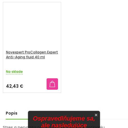
Novexpert ProCollagen Expert
Anti-Aging fluid 40 ml
Na sklade
42,43 €
Popis
×
Ospravedlňujeme sa,
ale nasledujúce
Stres a nervozita počas dňa môžu viesť k zatínaniu