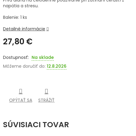
Prvá dlaha na celodenné používanie pri zatínaní čeľustí z
napätia a stresu.
SENIORI
Balenie: 1 ks
ZNAČKY
Detailné informácie
Prihlásenie
27,80 €
Jednotková
cena:
Na sklade
Môžeme doručiť do:
12.8.2026
OPÝTAŤ SA
STRÁŽIŤ
SÚVISIACI TOVAR