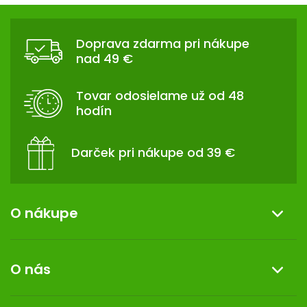
Z
Á
Doprava zdarma pri nákupe
P
nad 49 €
Ä
T
Tovar odosielame už od 48
I
hodín
E
Darček pri nákupe od 39 €
O nákupe
Informácie o nákupe
O nás
Reklamácia a vrátenie tovaru
Doprava a platba
O nás