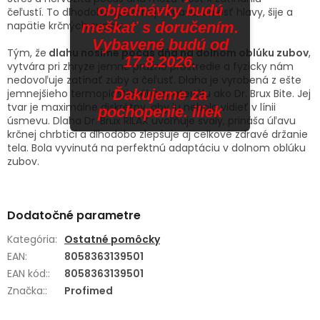
objednávky budú
čeľustí.
To dlhodobo spôsobuje únavu, bolesť hlavy, šije a
napätie krčných svalov.
meškať s doručením.
Vybavené budú od
Tým, že
dlahu nosíme počas dňa na dolnom oblúku zubov
,
17.8.2026.
vytvára pri zhryze jemne pružné prostredie a fyzicky nám
nedovoľuje zatínať zuby a čeľusť. Dlaha je vyrobená z ešte
Ďakujeme za
jemnejšieho termoplastického materiálu ako Dr. Brux Bite. Jej
tvar je maximálne diskrétny, aby ju nebolo vidieť v línii
pochopenie. iliek
úsmevu. Dlaha Dr. Brux RILAX uvoľňuje svaly, prináša úľavu
krčnej chrbtici a dlhodobo zlepšuje aj celkové zdravé držanie
tela. Bola vyvinutá na perfektnú adaptáciu v dolnom oblúku
zubov.
Dodatočné parametre
Kategória
:
Ostatné pomôcky
EAN
:
8058363139501
EAN kód:
:
8058363139501
Značka:
:
Profimed