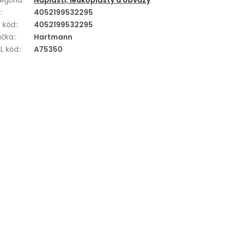
egória
:
Náplasti, leukoplasty a obväzy
N
:
4052199532295
 kód:
:
4052199532295
čka:
:
Hartmann
L kód:
:
A75350