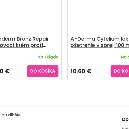
ederm Bronz Repair
A-Derma Cytelium lok
ovací krém proti
ošetrenie v spreji 100 
kam mierne slnko 50
Na sklade
Na 
Priemerné
hodnotenie
produktu
30 €
10,60 €
DO KOŠÍKA
DO KO
je
3,5
z
5
hviezdičiek.
j na
dlhšie
Do