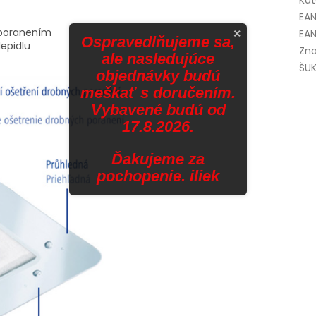
Kat
EA
 poranením
×
EAN
Ospravedlňujeme sa,
epidlu
Zna
ale nasledujúce
ŠUK
objednávky budú
meškať s doručením.
Vybavené budú od
17.8.2026.
Ďakujeme za
pochopenie. iliek