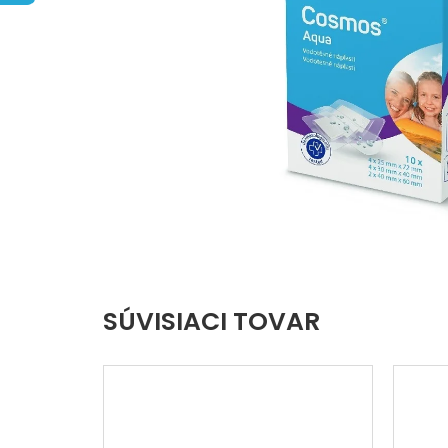
hviezdičiek.
SÚVISIACI TOVAR