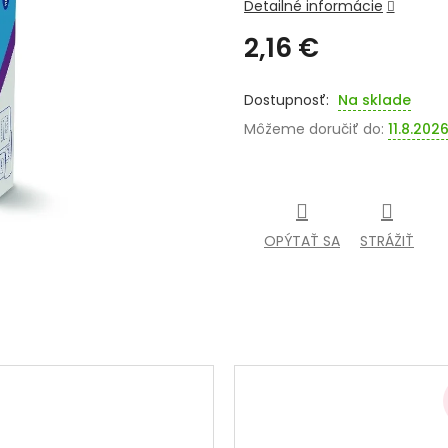
Detailné informácie
2,16 €
Jednotková
cena:
Na sklade
Môžeme doručiť do:
11.8.202
OPÝTAŤ SA
STRÁŽIŤ