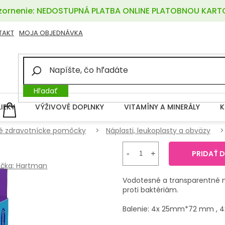
ornenie: NEDOSTUPNÁ PLATBA ONLINE PLATOBNOU KART
TAKT
MOJA OBJEDNÁVKA
Hľadať
LIEKY
VÝŽIVOVÉ DOPLNKY
VITAMÍNY A MINERÁLY
K
NÁKUPNÝ
KOŠÍK
é zdravotnícke pomôcky
Náplasti, leukoplasty a obväzy
PRIDAŤ 
čka:
Hartman
Vodotesné a transparentné n
proti baktériám.
Balenie: 4x 25mm*72 mm ,