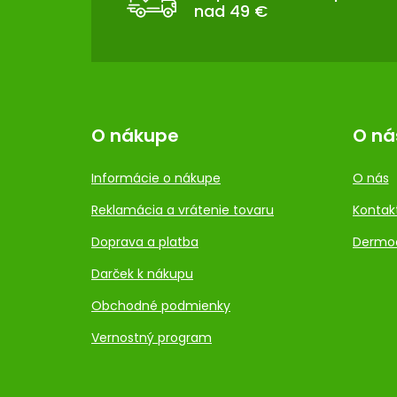
nad 49 €
I
E
O nákupe
O ná
Informácie o nákupe
O nás
Reklamácia a vrátenie tovaru
Kontak
Doprava a platba
Dermo
Darček k nákupu
Obchodné podmienky
Vernostný program