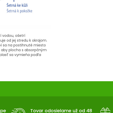
í vodou, ošetrí
uje od jej stredu k okrajom.
epí sa na postihnuté miesto
, aby plocha s absorpčným
plasť sa vymieňa podľa
upe
Tovar odosielame už od 48