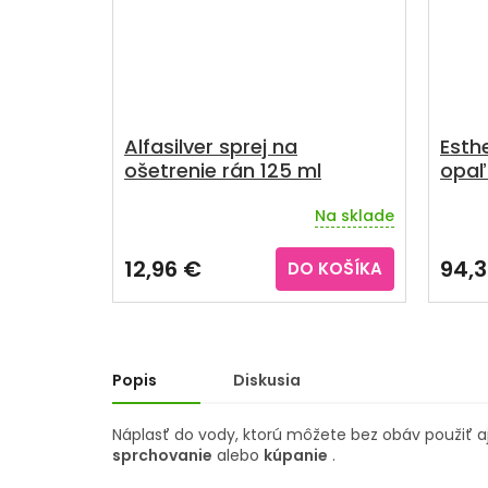
Alfasilver sprej na
Esth
ošetrenie rán 125 ml
opaľ
vrás
Na sklade
ml
Priemerné
hodnotenie
produktu
12,96 €
94,
DO KOŠÍKA
je
3,5
z
5
hviezdičiek.
Popis
Diskusia
Náplasť do vody, ktorú môžete bez obáv použiť a
sprchovanie
alebo
kúpanie
.