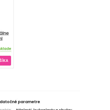
álne
ml
sklade
ŠÍKA
datočné parametre