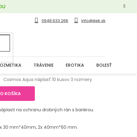
OU
0948 633 266
info@iliek.sk
OZMETIKA
TRÁVENIE
EROTIKA
BOLESŤ
DERM
Cosmos Aqua náplasť 10 kusov 3 rozmery
DO KOŠÍKA
áplasti na ochranu drobných rán s bariérou
 4x 30 mm*40mm, 2x 40mm*60 mm.