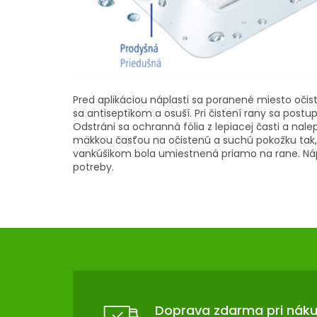
Pred aplikáciou náplasti sa poranené miesto očist
sa antiseptikom a osuší. Pri čistení rany sa postup
Odstráni sa ochranná fólia z lepiacej časti a nal
mäkkou časťou na očistenú a suchú pokožku tak
vankúšikom bola umiestnená priamo na rane. Ná
potreby.
Z
Á
P
Ä
T
Doprava zdarma pri nák