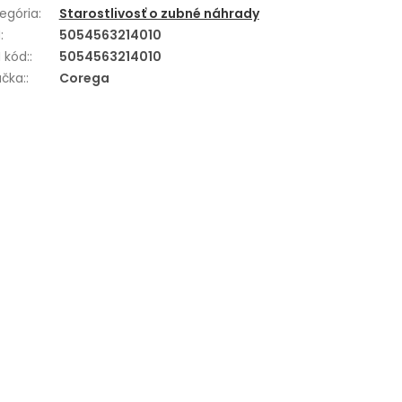
egória
:
Starostlivosť o zubné náhrady
N
:
5054563214010
 kód:
:
5054563214010
čka:
:
Corega