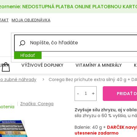
ornenie: NEDOSTUPNÁ PLATBA ONLINE PLATOBNOU KART
TAKT
MOJA OBJEDNÁVKA
Hľadať
LIEKY
VÝŽIVOVÉ DOPLNKY
VITAMÍNY A MINERÁLY
K
NÁKUPNÝ
KOŠÍK
ť o zubné náhrady
Corega Bez príchute extra silný 40 g + 
PRIDAŤ 
Značka:
Corega
notenia
Zvyšuje silu zhryzu, aj v obl
sila zhryzu o 60 % vyššia, u 
Balenie: 40 g +
DARČEK navyš
utesnenie zadarmo