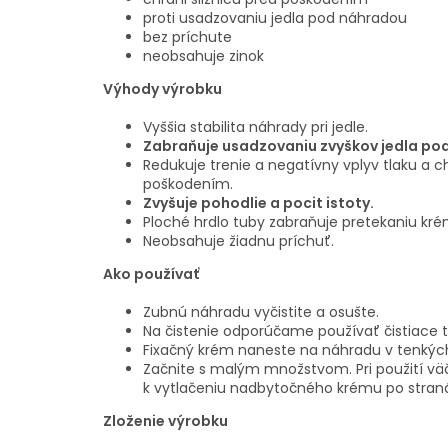
proti usadzovaniu jedla pod náhradou
bez príchute
neobsahuje zinok
Výhody výrobku
Vyššia stabilita náhrady pri jedle.
Zabraňuje usadzovaniu zvyškov jedla po
Redukuje trenie a negatívny vplyv tlaku a ch
poškodením.
Zvyšuje pohodlie a pocit istoty.
Ploché hrdlo tuby zabraňuje pretekaniu kré
Neobsahuje žiadnu príchuť.
Ako používať
Zubnú náhradu vyčistite a osušte.
Na čistenie odporúčame používať čistiace 
Fixačný krém naneste na náhradu v tenkýc
Začnite s malým množstvom. Pri použití v
k vytlačeniu nadbytočného krému po stran
Zloženie výrobku