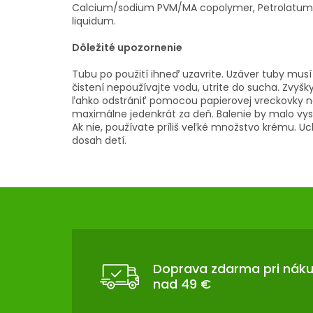
Calcium/sodium PVM/MA copolymer, Petrolatum,
liquidum.
Dôležité upozornenie
Tubu po použití ihneď uzavrite. Uzáver tuby musí 
čistení nepoužívajte vodu, utrite do sucha. Zvy
ľahko odstrániť pomocou papierovej vreckovky n
maximálne jedenkrát za deň. Balenie by malo vys
Ak nie, používate príliš veľké množstvo krému. 
dosah detí.
Z
Á
P
Ä
T
Doprava zdarma pri nák
nad 49 €
I
E