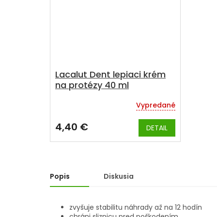
Lacalut Dent lepiaci krém
na protézy 40 ml
Vypredané
Priemerné
hodnotenie
produktu
4,40 €
DETAIL
je
4,3
z
5
hviezdičiek.
Popis
Diskusia
zvyšuje stabilitu náhrady až na 12 hodín
chráni sliznicu pred poškodením