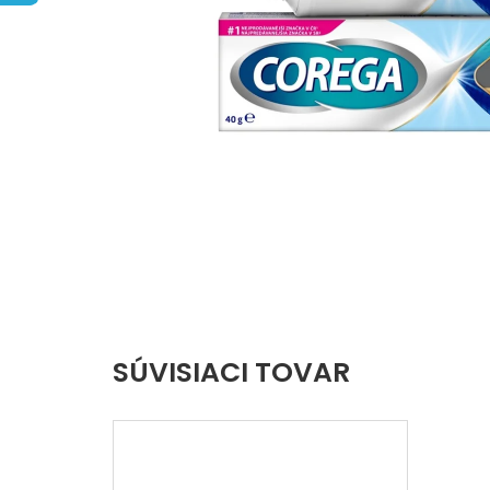
5
hviezdičiek.
SÚVISIACI TOVAR