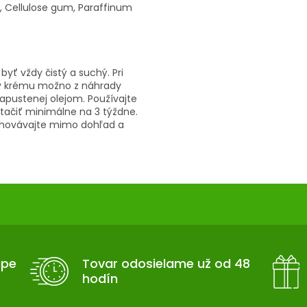
 Cellulose gum, Paraffinum
byť vždy čistý a suchý. Pri
šky krému možno z náhrady
apustenej olejom. Používajte
tačiť minimálne na 3 týždne.
Uchovávajte mimo dohľad a
upe
Tovar odosielame už od 48
hodín