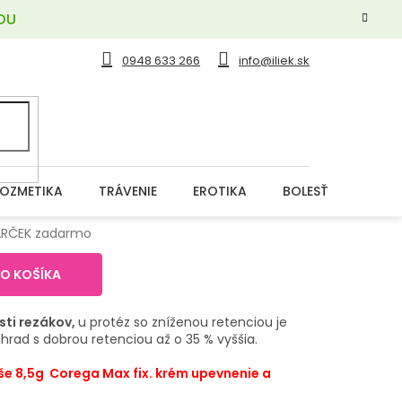
OU
0948 633 266
info@iliek.sk
OZMETIKA
TRÁVENIE
EROTIKA
BOLESŤ
DERM
DARČEK zadarmo
DO KOŠÍKA
asti rezákov,
u protéz so zníženou retenciou je
náhrad s dobrou retenciou až o 35 % vyššia.
e 8,5g Corega Max fix. krém upevnenie a