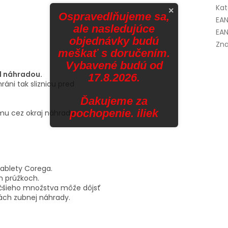
Kat
×
Ospravedlňujeme sa,
EA
ale nasledujúce
EAN
objednávky budú
Zna
meškať s doručením.
Vybavené budú od
d náhradou.
17.8.2026.
ráni tak sliznicu pred
Ďakujeme za
pochopenie. iliek
mu cez okraj náhrady.
tablety Corega.
h prúžkoch.
äčšieho množstva môže dôjsť
ách zubnej náhrady.