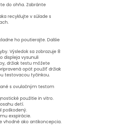
jte do ohňa. Zabránte
ka recyklujte v súlade s
ach.
ladne ho poutierajte. Dalšie
by. Výsledok sa zobrazuje 8
 displeja vysunuli
by, držiak testu môžete
pripravená opät použiť držiak
ou testovacou tyčinkou.
ávané s ovulačným testom
stické použitie in vitro.
dosahu detí.
al poškodený.
umu exspirácie.
je vhodné ako antikoncepcia.