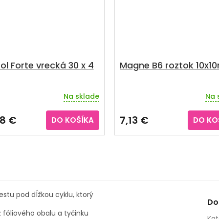
ol Forte vrecká 30 x 4
Magne B6 roztok 10x10
Na sklade
Na 
Priemerné
hodnotenie
produktu
78 €
7,13 €
DO KOŠÍKA
DO KO
je
4,3
z
5
hviezdičiek.
stu pod dĺžkou cyklu, ktorý
Do
z fóliového obalu a tyčinku
Kat