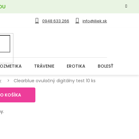
OU
0948 633 266
info@iliek.sk
OZMETIKA
TRÁVENIE
EROTIKA
BOLESŤ
DERM
y
Clearblue ovulačný digitálny test 10 ks
DO KOŠÍKA
y.