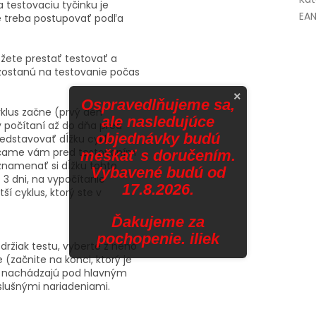
testovaciu tyčinku je
EA
ne treba postupovať podľa
žete prestať testovať a
zostanú na testovanie počas
×
Ospravedlňujeme sa,
cyklus začne (prvý den
ale nasledujúce
v počítaní až do dňa pred
objednávky budú
edstavovať dĺžku cyklu.
rúčame vám pred testovaním
meškať s doručením.
znamenať si dĺžku tohto
Vybavené budú od
ž 3 dni, na vypočítanie
17.8.2026.
í cyklus, ktorý ste v
Ďakujeme za
pochopenie. iliek
 držiak testu, vyberte z neho
 (začnite na konci, ktorý je
é sa nachádzajú pod hlavným
íslušnými nariadeniami.