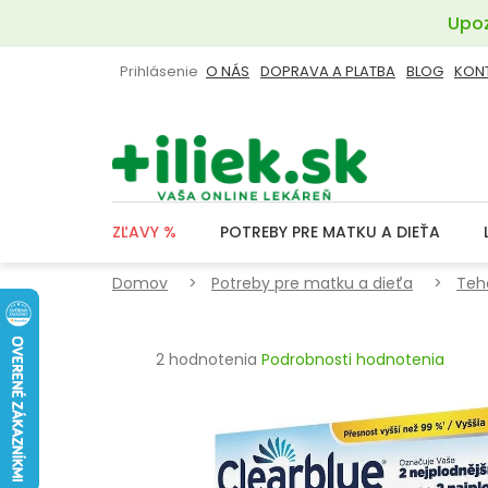
Prejsť
Upoz
na
obsah
Prihlásenie
O NÁS
DOPRAVA A PLATBA
BLOG
KON
ZĽAVY %
POTREBY PRE MATKU A DIEŤA
Domov
Potreby pre matku a dieťa
Teh
Priemerné
2 hodnotenia
Podrobnosti hodnotenia
hodnotenie
produktu
je
4,5
z
5