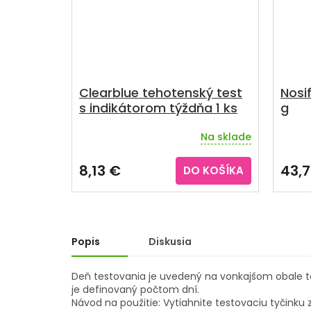
Clearblue tehotenský test
Nosif
s indikátorom týždňa 1 ks
g
Na sklade
Priemerné
hodnotenie
produktu
8,13 €
43,
DO KOŠÍKA
je
3,5
z
5
hviezdičiek.
Popis
Diskusia
Deň testovania je uvedený na vonkajšom obale te
je definovaný počtom dní.
Návod na použitie: Vytiahnite testovaciu tyčinku 