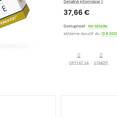
Detailné informácie
37,66 €
Jednotková
cena:
Na sklade
Môžeme doručiť do:
12.8.202
OPÝTAŤ SA
STRÁŽIŤ