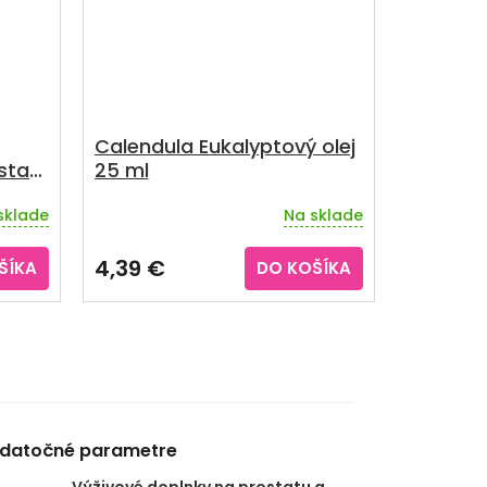
Calendula Eukalyptový olej
sta
25 ml
sklade
Na sklade
4,39 €
ŠÍKA
DO KOŠÍKA
datočné parametre