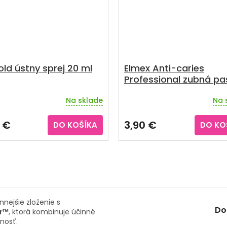
old ústny sprej 20 ml
Elmex Anti-caries
Professional zubná pa
75 ml
Na sklade
Na 
 €
3,90 €
DO KOŠÍKA
DO KO
nejšie zloženie s
Do
er™
, ktorá kombinuje účinné
nosť.