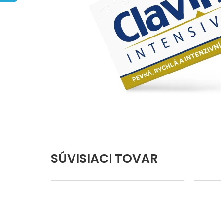
hviezdičiek.
SÚVISIACI TOVAR