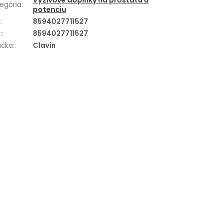
Výživové doplnky na prostatu a
egória
:
potenciu
N
:
8594027711527
:
:
8594027711527
čka:
:
Clavin