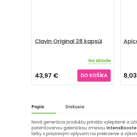
Clavin Original 28 kapsúl
Apic
Na sklade
Priemerné
hodnotenie
produktu
43,97 €
8,03
DO KOŠÍKA
je
5,0
z
5
hviezdičiek.
Popis
Diskusia
Nová generácia produktu prináša vylepšené a účin
patentovanou galenickou zmesou
IntensBoost
látky s priaznivým vplyvom na prekrvenie a výkon