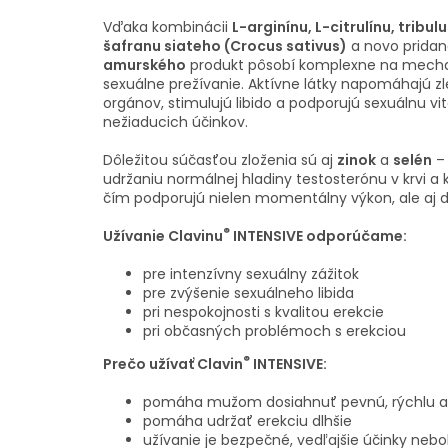
Vďaka kombinácii
L-arginínu, L-citrulínu, tribu
šafranu siateho (Crocus sativus)
a novo prida
amurského
produkt pôsobí komplexne na mecha
sexuálne prežívanie. Aktívne látky napomáhajú z
orgánov, stimulujú libido a podporujú sexuálnu v
nežiaducich účinkov.
Dôležitou súčasťou zloženia sú aj
zinok
a
selén
–
udržaniu normálnej hladiny testosterónu v krvi a
čím podporujú nielen momentálny výkon, ale aj 
®
Užívanie Clavinu
INTENSIVE odporúčame:
pre intenzívny sexuálny zážitok
pre zvýšenie sexuálneho libida
pri nespokojnosti s kvalitou erekcie
pri občasných problémoch s erekciou
®
Prečo užívať Clavin
INTENSIVE:
pomáha mužom dosiahnuť pevnú, rýchlu a k
pomáha udržať erekciu dlhšie
užívanie je bezpečné, vedľajšie účinky nebo