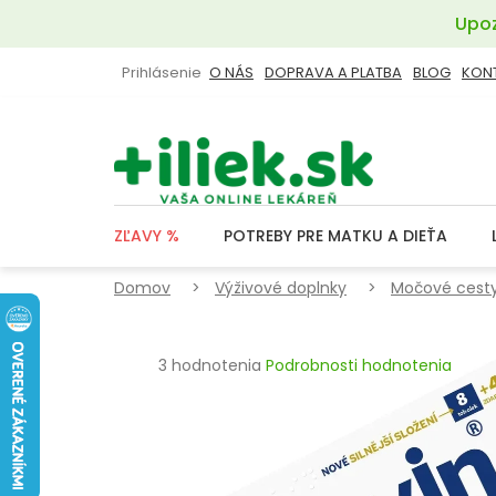
Prejsť
Upoz
na
obsah
Prihlásenie
O NÁS
DOPRAVA A PLATBA
BLOG
KON
ZĽAVY %
POTREBY PRE MATKU A DIEŤA
Domov
Výživové doplnky
Močové cesty
Priemerné
3 hodnotenia
Podrobnosti hodnotenia
hodnotenie
produktu
je
4,7
z
5