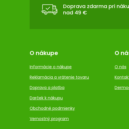
T
Doprava zdarma pri nák
nad 49 €
I
E
O nákupe
O ná
Informácie o nákupe
O nás
Reklamácia a vrátenie tovaru
Kontak
Doprava a platba
Dermo
Darček k nákupu
Obchodné podmienky
Vernostný program