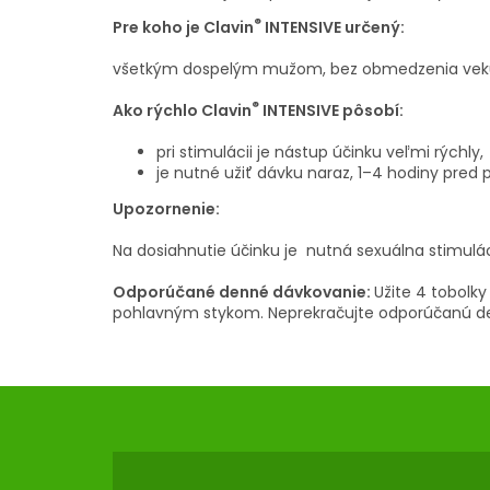
®
Pre koho je Clavin
INTENSIVE určený:
všetkým dospelým mužom, bez obmedzenia vek
®
Ako rýchlo Clavin
INTENSIVE pôsobí:
pri stimulácii je nástup účinku veľmi rýchly,
je nutné užiť dávku naraz, 1–4 hodiny pre
Upozornenie:
Na dosiahnutie účinku je nutná sexuálna stimulác
Odporúčané denné dávkovanie:
Užite 4 tobolky
pohlavným stykom. Neprekračujte odporúčanú de
Z
Á
P
Ä