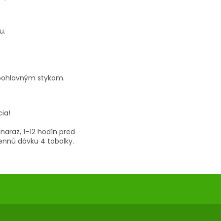
u.
d pohlavným stykom.
ia!
 naraz, 1–12 hodín pred
nnú dávku 4 tobolky.