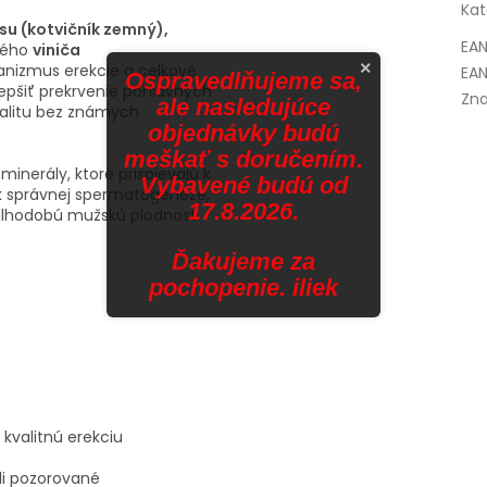
Kat
lusu (kotvičník zemný),
EA
ného
viniča
×
nizmus erekcie a celkové
EAN
Ospravedlňujeme sa,
lepšiť prekrvenie pohlavných
Zna
ale nasledujúce
italitu bez známych
objednávky budú
meškať s doručením.
 minerály, ktoré prispievajú k
Vybavené budú od
 k správnej spermatogenéze,
17.8.2026.
dlhodobú mužskú plodnosť.
Ďakujeme za
pochopenie. iliek
valitnú erekciu
li pozorované