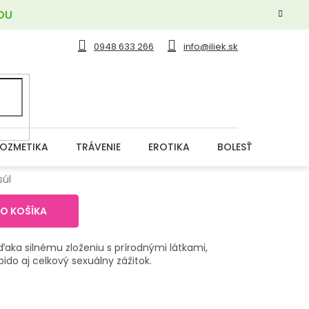
OU
0948 633 266
info@iliek.sk
OZMETIKA
TRÁVENIE
EROTIKA
BOLESŤ
DERM
súl
DO KOŠÍKA
ďaka silnému zloženiu s prírodnými látkami,
bido aj celkový sexuálny zážitok.