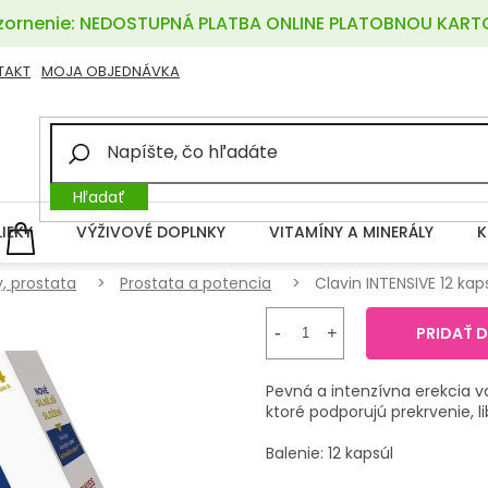
ornenie: NEDOSTUPNÁ PLATBA ONLINE PLATOBNOU KART
TAKT
MOJA OBJEDNÁVKA
Hľadať
LIEKY
VÝŽIVOVÉ DOPLNKY
VITAMÍNY A MINERÁLY
K
NÁKUPNÝ
KOŠÍK
, prostata
Prostata a potencia
Clavin INTENSIVE 12 kap
PRIDAŤ 
Pevná a intenzívna erekcia v
ktoré podporujú prekrvenie, li
Balenie: 12 kapsúl