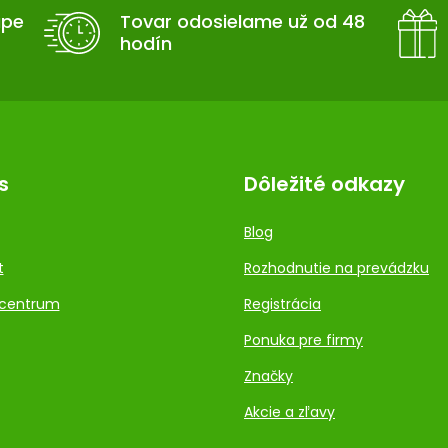
upe
Tovar odosielame už od 48
hodín
s
Dôležité odkazy
Blog
t
Rozhodnutie na prevádzku
centrum
Registrácia
Ponuka pre firmy
Značky
Akcie a zľavy