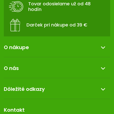
T
Tovar odosielame už od 48
I
hodín
E
Darček pri nákupe od 39 €
O nákupe
Informácie o nákupe
O nás
Reklamácia a vrátenie tovaru
Doprava a platba
O nás
Dôležité odkazy
Darček k nákupu
Kontakt
Obchodné podmienky
Dermocentrum
Blog
Vernostný program
Kontakt
Rozhodnutie na prevádzku