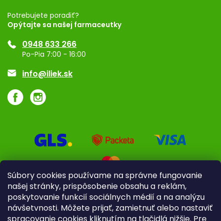
Registrácia
Potrebujete poradiť?
Opýtajte sa našej farmaceutky
Ponuka pre firmy
0948 633 266
Značky
Po-Pia 7:00 - 16:00
Akcie a zľavy
info@iliek.sk
Súbory cookies používame na správne fungovanie
našej stránky, prispôsobenie obsahu a reklám,
poskytovanie funkcií sociálnych médií a na analýzu
návšetvnosti. Môžete prijať, zamietnuť alebo nastaviť
spracovanie cookies kliknutím na tlačidlá nižšie. Pre