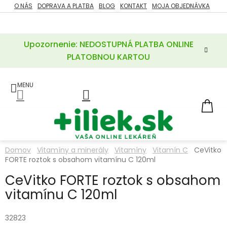
Prejsť
O NÁS
DOPRAVA A PLATBA
BLOG
KONTAKT
MOJA OBJEDNÁVKA
ZĽAVY
na
%
obsah
Upozornenie: NEDOSTUPNÁ PLATBA ONLINE
POTREBY
PRE
PLATOBNOU KARTOU
MATKU
A
DIEŤA
LIEKY
NÁ
KOŠ
VÝŽIVOVÉ
DOPLNKY
Domov
Vitamíny a minerály
Vitamíny
Vitamín C
CeVitko
FORTE roztok s obsahom vitamínu C 120ml
VITAMÍNY
A
MINERÁLY
CeVitko FORTE roztok s obsahom
vitamínu C 120ml
KOZMETIKA
32823