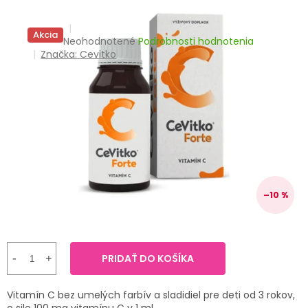
TRÁVENIE
Akcia
Priemerné
Neohodnotené
Podrobnosti hodnotenia
EROTIKA
hodnotenie
Značka:
Cevitko
produktu
BOLESŤ
je
0,0
z
DERMATOLÓGIA
5
hviezdičiek.
DENTÁLNA
HYGIENA
–10 %
ZDRAVOTNÍCKE
POMÔCKY
PRÍRODNÉ
LIEKY
PRIDAŤ DO KOŠÍKA
VETERINA
Vitamín C bez umelých farbív
a sladidiel pre deti od 3 rokov,