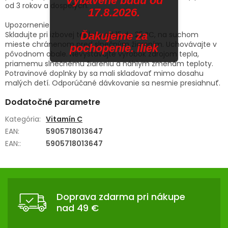
Vybavené budú od
od 3 rokov a dospelých.
17.8.2026.
Upozornenie
Skladujte pri izbovej teplote od 15 do 25 °C, na suchom
Ďakujeme za
mieste chránenom pred slnečným žiarením. Uchovávajte v
pochopenie. iliek
pôvodnom obale. Nevystavujte výrobok zdrojom tepla,
priamemu slnečnému žiareniu a náhlym zmenám teploty.
Potravinové doplnky by sa mali skladovať mimo dosahu
malých detí. Odporúčané dávkovanie sa nesmie presiahnuť.
Dodatočné parametre
Kategória
:
Vitamín C
EAN
:
5905718013647
EAN:
:
5905718013647
Z
Á
Doprava zdarma pri nákupe
P
nad 49 €
Ä