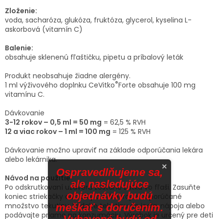
Zloženie:
voda, sacharóza, glukóza, fruktóza, glycerol, kyselina L-
askorbová (vitamín C)
Balenie:
obsahuje sklenenú fľaštičku, pipetu a príbalový leták
Produkt neobsahuje žiadne alergény.
®
1 ml výživového doplnku CeVitko
Forte obsahuje 100 mg
vitamínu C.
Dávkovanie
3-12 rokov – 0,5 ml = 50 mg
= 62,5 % RVH
12 a viac rokov – 1 ml = 100 mg
= 125 % RVH
Dávkovanie možno upraviť na základe odporúčania lekára
alebo lekárnika.
×
Ospravedlňujeme sa,
Návod
na použitie
ale nasledujúce
Po odskrutkovaní uzáveru zostane zátka vo fľaši. Zasuňte
objednávky budú
koniec striekačky do zátky a odmerajte odporúčané
množstvo tekutiny. Pridajte tekutinu do jedla, nápoja alebo
meškať s doručením.
podávajte priamo na konzumáciu. Výrobok je určený pre deti