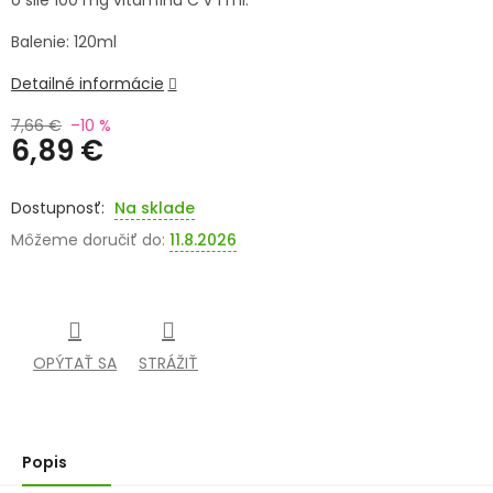
o sile 100 mg vitamínu C v 1 ml.
SENIORI
Balenie: 120ml
ZNAČKY
Detailné informácie
7,66 €
–10 %
Prihlásenie
6,89 €
Jednotková
cena:
Na sklade
Môžeme doručiť do:
11.8.2026
OPÝTAŤ SA
STRÁŽIŤ
Popis