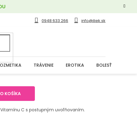
OU
0948 633 266
info@iliek.sk
OZMETIKA
TRÁVENIE
EROTIKA
BOLESŤ
DERM
DO KOŠÍKA
 Vitamínu C s postupným uvoľňovaním.