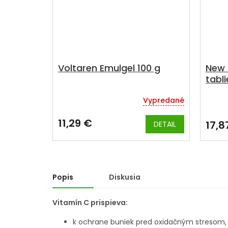
Voltaren Emulgel 100 g
New 
tabli
Vypredané
Priemerné
hodnotenie
produktu
11,29 €
17,8
DETAIL
je
5,0
z
5
hviezdičiek.
Popis
Diskusia
Vitamín C prispieva:
k ochrane buniek pred oxidačným stresom,