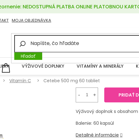
ornenie: NEDOSTUPNÁ PLATBA ONLINE PLATOBNOU KART
TAKT
MOJA OBJEDNÁVKA
Hľadať
LIEKY
VÝŽIVOVÉ DOPLNKY
VITAMÍNY A MINERÁLY
K
NÁKUPNÝ
KOŠÍK
Vitamín C
Cetebe 500 mg 60 tabliet
PRIDAŤ 
Výživový doplnok s obsahom
Balenie: 60 kapsúl
Detailné informácie