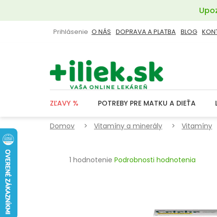
Prejsť
Upoz
na
obsah
Prihlásenie
O NÁS
DOPRAVA A PLATBA
BLOG
KON
ZĽAVY %
POTREBY PRE MATKU A DIEŤA
Domov
Vitamíny a minerály
Vitamíny
Priemerné
1 hodnotenie
Podrobnosti hodnotenia
hodnotenie
produktu
je
5,0
z
5