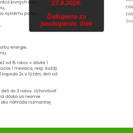
17.8.2026.
nkcii krvných ciev,
EA
mu,
ého systému počas
EAN
Ďakujeme za
Zna
pochopenie. iliek
,
vorbu energie,
mu.
ež od 15 rokov v dávke 1
počas 1 mesiaca, resp. každý
 kapsula 2x v týždni, deti od
 deti do 3 rokov. Uchovávať
ná dávka sa nesmie
ť ako náhrada rozmanitej