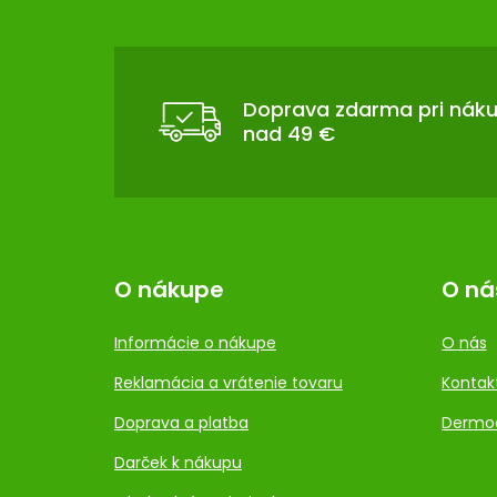
Á
P
Ä
T
Doprava zdarma pri nák
nad 49 €
I
E
O nákupe
O ná
Informácie o nákupe
O nás
Reklamácia a vrátenie tovaru
Kontak
Doprava a platba
Dermo
Darček k nákupu