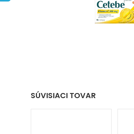
hviezdičiek.
SÚVISIACI TOVAR