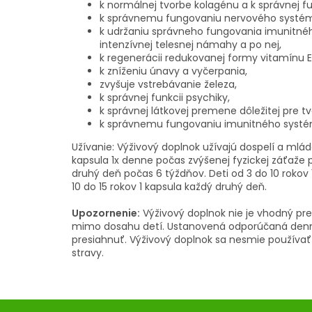
k normálnej tvorbe kolagénu a k správnej fu
k správnemu fungovaniu nervového systé
k udržaniu správneho fungovania imunitn
intenzívnej telesnej námahy a po nej,
k regenerácii redukovanej formy vitamínu E
k zníženiu únavy a vyčerpania,
zvyšuje vstrebávanie železa,
k správnej funkcii psychiky,
k správnej látkovej premene dôležitej pre t
k správnemu fungovaniu imunitného systé
Užívanie: Výživový doplnok užívajú dospelí a mlád
kapsula 1x denne počas zvýšenej fyzickej záťaže 
druhý deň počas 6 týždňov. Deti od 3 do 10 rokov 1
10 do 15 rokov 1 kapsula každý druhý deň.
Upozornenie:
Výživový doplnok nie je vhodný pre
mimo dosahu detí. Ustanovená odporúčaná den
presiahnuť. Výživový doplnok sa nesmie používa
stravy.
Z