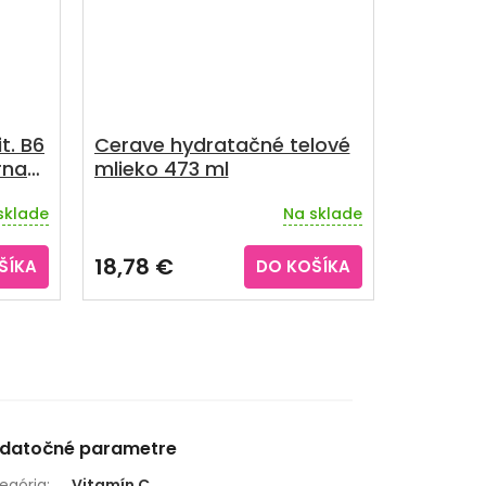
t. B6
Cerave hydratačné telové
rna
mlieko 473 ml
sklade
Na sklade
18,78 €
ŠÍKA
DO KOŠÍKA
datočné parametre
egória
:
Vitamín C