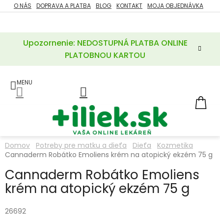
Prejsť
O NÁS
DOPRAVA A PLATBA
BLOG
KONTAKT
MOJA OBJEDNÁVKA
ZĽAVY
na
%
obsah
Upozornenie: NEDOSTUPNÁ PLATBA ONLINE
POTREBY
PRE
PLATOBNOU KARTOU
MATKU
A
DIEŤA
LIEKY
NÁ
KOŠ
VÝŽIVOVÉ
DOPLNKY
Domov
Potreby pre matku a dieťa
Dieťa
Kozmetika
Cannaderm Robátko Emoliens krém na atopický ekzém 75 g
VITAMÍNY
A
MINERÁLY
Cannaderm Robátko Emoliens
krém na atopický ekzém 75 g
KOZMETIKA
26692