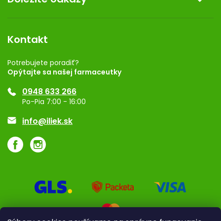
Kontakt
Obchodné podmienky
Dermocentrum
Blog
Vernostný program
Kontakt
Rozhodnutie na prevádzku
Registrácia
Potrebujete poradiť?
Opýtajte sa našej farmaceutky
Ponuka pre firmy
0948 633 266
Značky
Po-Pia 7:00 - 16:00
Akcie a zľavy
info@iliek.sk