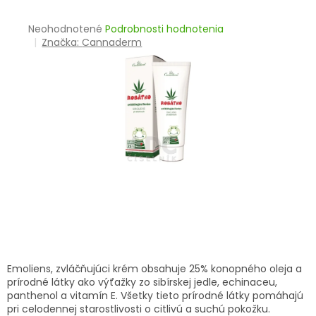
TRÁVENIE
Priemerné
Neohodnotené
Podrobnosti hodnotenia
hodnotenie
Značka:
Cannaderm
EROTIKA
produktu
je
BOLESŤ
0,0
z
5
DERMATOLÓGIA
hviezdičiek.
DENTÁLNA
HYGIENA
ZDRAVOTNÍCKE
POMÔCKY
PRÍRODNÉ
LIEKY
Emoliens, zvláčňujúci krém obsahuje 25% konopného oleja a
prírodné látky ako výťažky zo sibírskej jedle, echinaceu,
panthenol a vitamín E. Všetky tieto prírodné látky pomáhajú
VETERINA
pri celodennej starostlivosti o citlivú a suchú pokožku.