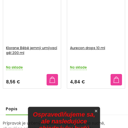
Klorane Bébé jemný umývací
Aurecon drops 10 ml
gél 200 ml
Na sklade
Na sklade
8,56 €
4,84 €
Popis
×
Ospravedlňujeme sa,
ale nasledujúce
Prípravok je určený k aplikácii na pokožku na suché,