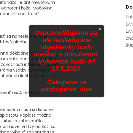
Bifonazol je antimykotikum
Do
h ochorení kože. Močovina
oduchšie odstrániť.
Kat
EA
×
EAN
Ospravedlňujeme sa,
Masť sa nanesie v takom
Zna
ale nasledujúce
chtovú plochu.
ŠUK
objednávky budú
enne dôkladne opakovať tak
meškať s doručením.
 zmäknuté nechtové tkanivo
Vybavené budú od
 závažnosti infekcie a hrúbky
17.8.2026.
stránia všetky postihnuté
-14 dňoch liečby, pacient má
Ďakujeme za
pochopenie. iliek
ovať asi 4 týždne v
nanesení masti sa liečené
náplasťou. Náplasť možno
tu. Aby sa zabezpečilo
 priľnavej vrstvy na koži sa
ebné vyhnúť sa kontaktu s