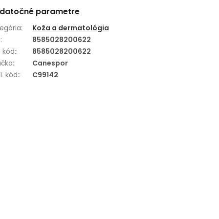
datočné parametre
egória
:
Koža a dermatológia
N
:
8585028200622
 kód:
:
8585028200622
čka:
:
Canespor
L kód:
:
C99142