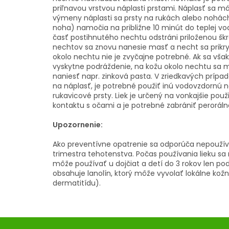
priľnavou vrstvou náplasti prstami. Náplasť sa 
výmeny náplasti sa prsty na rukách alebo nohách
noha) namočia na približne 10 minút do teplej 
časť postihnutého nechtu odstráni priloženou šk
nechtov sa znovu nanesie masť a necht sa prikryj
okolo nechtu nie je zvyčajne potrebné. Ak sa vš
vyskytne podráždenie, na kožu okolo nechtu sa m
naniesť napr. zinková pasta. V zriedkavých prípad
na náplasť, je potrebné použiť inú vodovzdornú
rukavicové prsty. Liek je určený na vonkajšie použ
kontaktu s očami a je potrebné zabrániť peroráln
Upozornenie:
Ako preventívne opatrenie sa odporúča nepoužív
trimestra tehotenstva. Počas používania lieku sa 
môže používať u dojčiat a detí do 3 rokov len po
obsahuje lanolín, ktorý môže vyvolať lokálne kož
dermatitídu).
Z