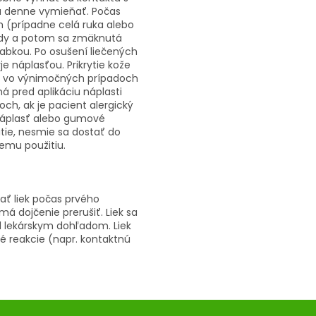
má denne vymieňať. Počas
 (prípadne celá ruka alebo
vody a potom sa zmäknutá
rabkou. Po osušení liečených
e náplasťou. Prikrytie kože
ak vo výnimočných prípadoch
á pred aplikáciu náplasti
och, ak je pacient alergický
 náplasť alebo gumové
itie, nesmie sa dostať do
emu použitiu.
ať liek počas prvého
má dojčenie prerušiť. Liek sa
d lekárskym dohľadom. Liek
né reakcie (napr. kontaktnú