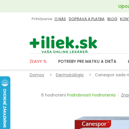
Prejsť
Upoz
na
obsah
Prihlásenie
O NÁS
DOPRAVA A PLATBA
BLOG
KON
ZĽAVY %
POTREBY PRE MATKU A DIEŤA
Domov
Dermatológia
Canespor sada n
Priemerné
6 hodnotení
Podrobnosti hodnotenia
Zna
hodnotenie
produktu
je
4,5
z
5