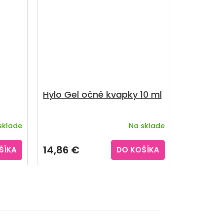
Hylo Gel očné kvapky 10 ml
sklade
Na sklade
14,86 €
ŠÍKA
DO KOŠÍKA