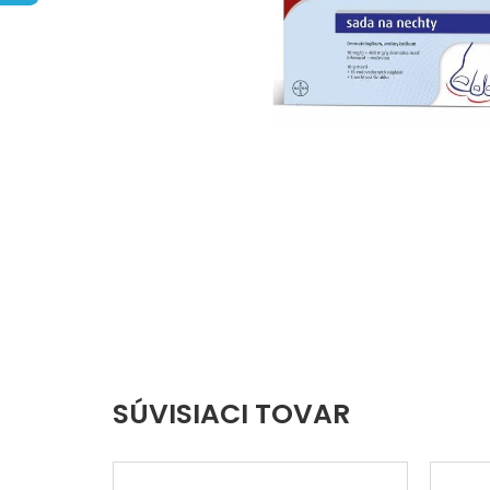
hviezdičiek.
SÚVISIACI TOVAR