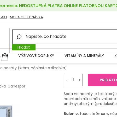
ornenie: NEDOSTUPNÁ PLATBA ONLINE PLATOBNOU KART
TAKT
MOJA OBJEDNÁVKA
Hľadať
LIEKY
VÝŽIVOVÉ DOPLNKY
VITAMÍNY A MINERÁLY
K
NÁKUPNÝ
KOŠÍK
a nechty (krém, náplaste a škrabka)
PRIDAŤ 
čka:
Canespor
Sada na nechty je liek, ktorý
nechtoch rúk a nôh, vrátan
antimykotickým (protiplesň
Balenie:
tuba s krémom, nápl