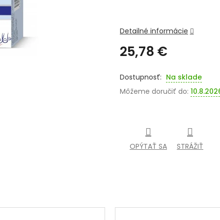
Detailné informácie
25,78 €
Jednotková
cena:
Na sklade
Môžeme doručiť do:
10.8.202
OPÝTAŤ SA
STRÁŽIŤ