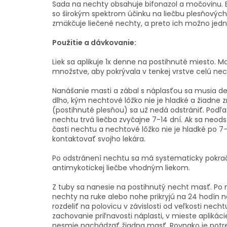
Sada na nechty obsahuje bifonazol a močovinu. 
so širokým spektrom účinku na liečbu plesňovýc
zmäkčuje liečené nechty, a preto ich možno jedn
Použitie a dávkovanie:
Liek sa aplikuje 1x denne na postihnuté miesto. 
množstve, aby pokrývala v tenkej vrstve celú ne
Nanášanie masti a zábal s náplasťou sa musia d
dlho, kým nechtové lôžko nie je hladké a žiadne
(postihnuté plesňou) sa už nedá odstrániť. Podľa
nechtu trvá liečba zvyčajne 7-14 dní. Ak sa neod
časti nechtu a nechtové lôžko nie je hladké po 7
kontaktovať svojho lekára.
Po odstránení nechtu sa má systematicky pokrač
antimykotickej liečbe vhodným liekom.
Z tuby sa nanesie na postihnutý necht masť. Po 
nechty na ruke alebo nohe prikryjú na 24 hodín 
rozdeliť na polovicu v závislosti od veľkosti nech
zachovanie priľnavosti náplasti, v mieste aplikácie
nesmie nachádzať žiadna masť. Rovnako je potr