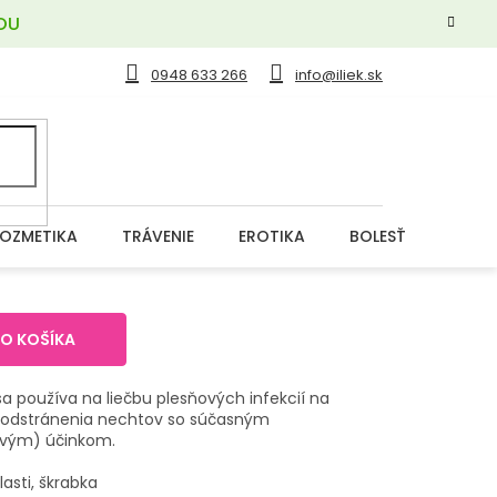
OU
0948 633 266
info@iliek.sk
OZMETIKA
TRÁVENIE
EROTIKA
BOLESŤ
DERM
DO KOŠÍKA
 sa používa na liečbu plesňových infekcií na
e odstránenia nechtov so súčasným
ovým) účinkom.
asti, škrabka