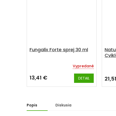
Fungalix Forte sprej 30 ml
Natu
Cvik
Vypredané
Priem
hodno
produ
13,41 €
21,5
DETAIL
je
5,0
z
5
hviezd
Popis
Diskusia