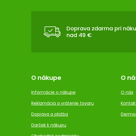
Á
P
Ä
T
Doprava zdarma pri nák
nad 49 €
I
E
O nákupe
O ná
Informácie o nákupe
O nás
Reklamácia a vrátenie tovaru
Kontak
Doprava a platba
Dermo
Darček k nákupu