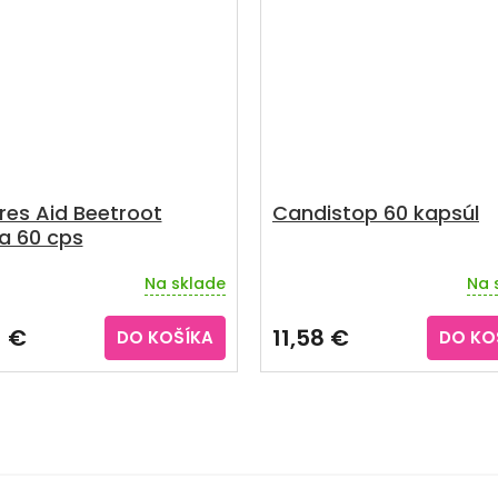
res Aid Beetroot
Candistop 60 kapsúl
la 60 cps
Na sklade
Na 
erné
Priemerné
tenie
hodnotenie
ktu
produktu
1 €
11,58 €
DO KOŠÍKA
DO KO
je
3,8
z
5
ičiek.
hviezdičiek.