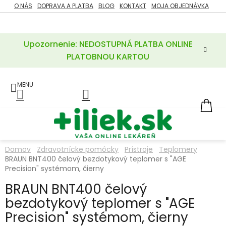
Prejsť
O NÁS
DOPRAVA A PLATBA
BLOG
KONTAKT
MOJA OBJEDNÁVKA
ZĽAVY
na
%
obsah
Upozornenie: NEDOSTUPNÁ PLATBA ONLINE
POTREBY
PRE
PLATOBNOU KARTOU
MATKU
A
DIEŤA
LIEKY
NÁ
KOŠ
VÝŽIVOVÉ
DOPLNKY
Domov
Zdravotnícke pomôcky
Prístroje
Teplomery
BRAUN BNT400 čelový bezdotykový teplomer s "AGE
VITAMÍNY
A
Precision" systémom, čierny
MINERÁLY
BRAUN BNT400 čelový
bezdotykový teplomer s "AGE
KOZMETIKA
Precision" systémom, čierny