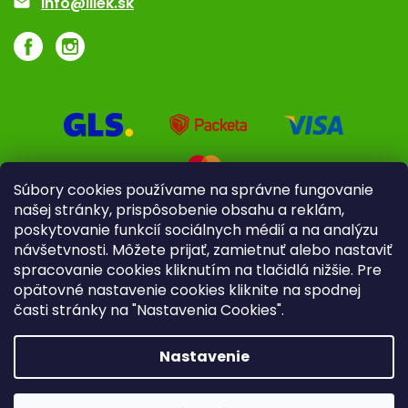
info@iliek.sk
Súbory cookies používame na správne fungovanie
našej stránky, prispôsobenie obsahu a reklám,
poskytovanie funkcií sociálnych médií a na analýzu
návšetvnosti. Môžete prijať, zamietnuť alebo nastaviť
spracovanie cookies kliknutím na tlačidlá nižšie. Pre
opätovné nastavenie cookies kliknite na spodnej
časti stránky na "Nastavenia Cookies".
Pre firmy
Poradenstvo
Nastavenie
Copyright 2026
iliek.sk
. Všetky práva vyhradené.
Upraviť
nastavenie cookies