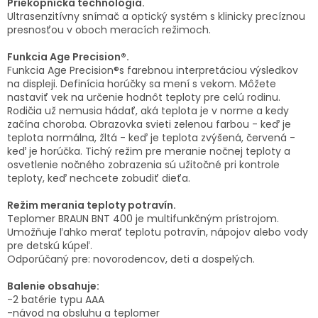
Priekopnícka technológia.
Ultrasenzitívny snímač a optický systém s klinicky precíznou
presnosťou v oboch meracích režimoch.
Funkcia Age Precision®.
Funkcia Age Precision®s farebnou interpretáciou výsledkov
na displeji. Definícia horúčky sa mení s vekom. Môžete
nastaviť vek na určenie hodnôt teploty pre celú rodinu.
Rodičia už nemusia hádať, aká teplota je v norme a kedy
začína choroba. Obrazovka svieti zelenou farbou - keď je
teplota normálna, žltá - keď je teplota zvýšená, červená -
keď je horúčka. Tichý režim pre meranie nočnej teploty a
osvetlenie nočného zobrazenia sú užitočné pri kontrole
teploty, keď nechcete zobudiť dieťa.
Režim merania teploty potravín.
Teplomer BRAUN BNT 400 je multifunkčným prístrojom.
Umožňuje ľahko merať teplotu potravín, nápojov alebo vody
pre detskú kúpeľ.
Odporúčaný pre: novorodencov, deti a dospelých.
Balenie obsahuje:
-2 batérie typu AAA
-návod na obsluhu a teplomer