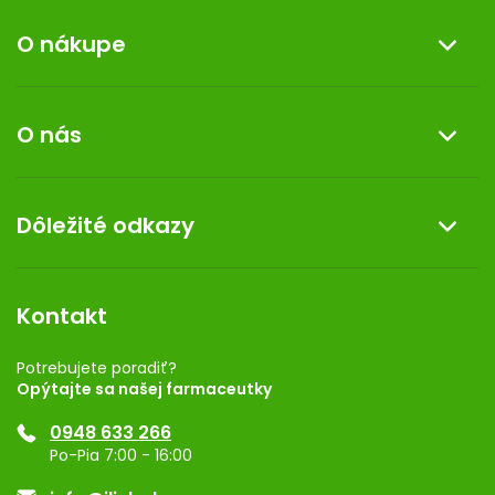
O nákupe
Informácie o nákupe
O nás
Reklamácia a vrátenie tovaru
Doprava a platba
O nás
Dôležité odkazy
Darček k nákupu
Kontakt
Obchodné podmienky
Dermocentrum
Blog
Vernostný program
Kontakt
Rozhodnutie na prevádzku
Registrácia
Potrebujete poradiť?
Opýtajte sa našej farmaceutky
Ponuka pre firmy
0948 633 266
Značky
Po-Pia 7:00 - 16:00
Akcie a zľavy