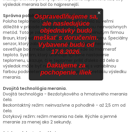
výsledok merania bol čo najpresnejší.
×
Ospravedlňujeme sa,
Správna poloha teplomera pri meraní.
Poloha teplomera a jeho vzdialenosť od čela sú veľmi
ale nasledujúce
dôležité v prípade merania teploty pomocou neinvazívnych
objednávky budú
metód. Toto je zabezpečené systémom vyvinutým firmou
meškať s doručením.
Braun, ktorý udáva správne nastavenie teplomeru. Špeciálny
senzor, ktorý zabezpečuje presné odčítanie merania,
Vybavené budú od
osvetľuje bod medzi obočím na čele, kde sa má merať
17.8.2026.
teplota. Systém, ktorý uľahčuje správne nastavenie
teplomeru, ukazuje, či je teplomer príliš ďaleko od čela a
Ďakujeme za
výsledok môže byť nepresný. Veľký displej s variabilnou
pochopenie. iliek
farbou podsvietenia navyše uľahčuje interpretáciu výsledku
merania.
Dvojitá technológia merania.
Dvojitá technológia - Bezdotykového a hmatového merania
čela.
Bezkontaktný režim: neinvazívne a pohodlné - až 2,5 cm od
čela.
Dotykový režim: režim merania na čele. Rýchle a jemné
meranie za menej ako 2 sekundy.