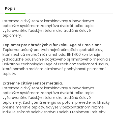
hviezdičiek.
Popis
Extrémne citlivý senzor kombinovaný s inovatívnym
optickým systémom zachytáva dvakrát toľko tepla
vyžarovaného ľudským telom ako tradičné čelové
teplomery.
Teplomer pre náročných a funkciou Age of Precision®.
Teplomer určený pre tých najnáročnejších spotrebiteľov,
ktorí nechcú nechať nič na náhodu. BNT400 kombinuje
jednoduché používanie dotykového aj hmatového merania s
unikátnou technológiou Age of Precision® spoločnosti Braun,
ktorá pomáha rodičom eliminovať pochybnosti pri meraní
teploty.
Extrémne citlivý senzor merania.
Extrémne citlivý senzor kombinovaný s inovatívnym
optickým systémom zachytáva dvakrát toľko tepla
vyžarovaného ľudským telom ako tradičné čelové
teplomery. Zachytená energia sa potom prevedie na klinicky
presné meranie teploty. Navyše v bezkontaktnom režime
indikuje snímač polohy správnu polohu teplomeru tak, aby