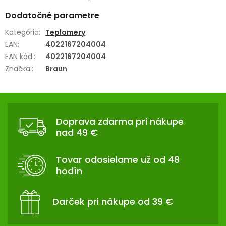
Dodatočné parametre
Kategória
:
Teplomery
EAN
:
4022167204004
EAN kód:
:
4022167204004
Značka:
:
Braun
Z
Á
Doprava zdarma pri nákupe
P
nad 49 €
Ä
T
Tovar odosielame už od 48
I
hodín
E
Darček pri nákupe od 39 €