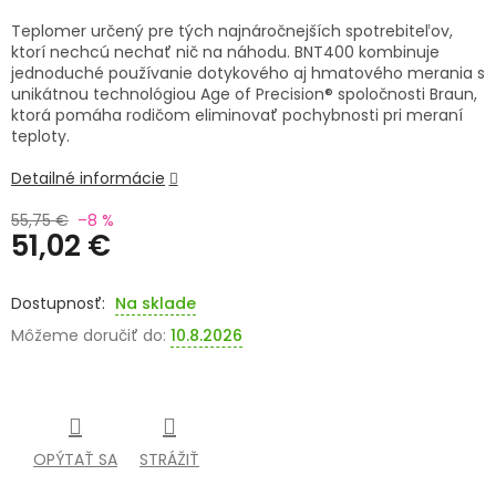
Teplomer určený pre tých najnáročnejších spotrebiteľov,
SENIORI
ktorí nechcú nechať nič na náhodu. BNT400 kombinuje
jednoduché používanie dotykového aj hmatového merania s
ZNAČKY
unikátnou technológiou Age of Precision® spoločnosti Braun,
ktorá pomáha rodičom eliminovať pochybnosti pri meraní
teploty.
Prihlásenie
Detailné informácie
55,75 €
–8 %
51,02 €
Jednotková
cena:
Na sklade
Môžeme doručiť do:
10.8.2026
OPÝTAŤ SA
STRÁŽIŤ