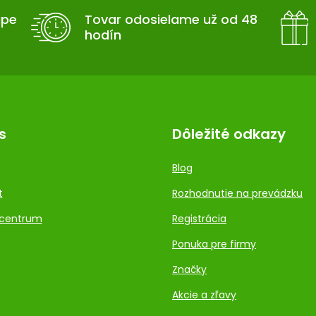
upe
Tovar odosielame už od 48
hodín
s
Dôležité odkazy
Blog
t
Rozhodnutie na prevádzku
centrum
Registrácia
Ponuka pre firmy
Značky
Akcie a zľavy