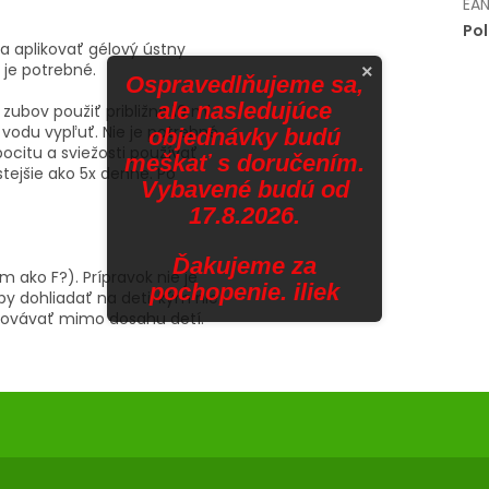
EA
Po
a aplikovať gélový ústny
 je potrebné.
×
Ospravedlňujeme sa,
ale nasledujúce
 zubov použiť približne 10 ml
vodu vypľuť. Nie je potrebné
objednávky budú
citu a sviežosti používať
meškať s doručením.
tejšie ako 5x denne. Po
Vybavené budú od
17.8.2026.
Ďakujeme za
ako F?). Prípravok nie je
pochopenie. iliek
by dohliadať na deti, kým nie
hovávať mimo dosahu detí.