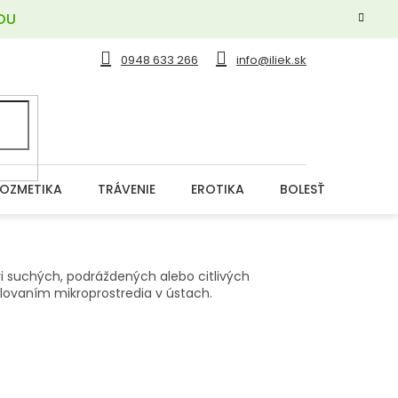
OU
0948 633 266
info@iliek.sk
OZMETIKA
TRÁVENIE
EROTIKA
BOLESŤ
DERM
ri suchých, podráždených alebo citlivých
lovaním mikroprostredia v ústach.