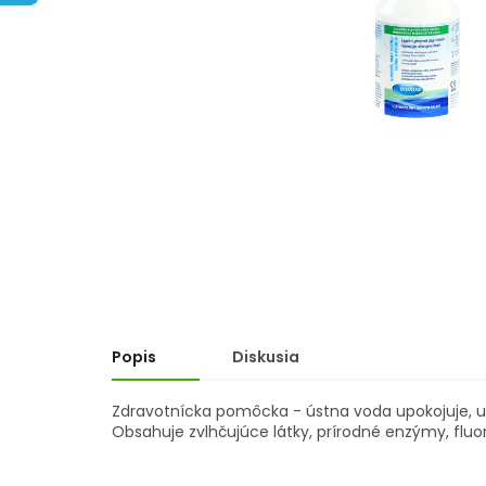
hviezdičiek.
Popis
Diskusia
Zdravotnícka pomôcka - ústna voda upokojuje, uľ
Obsahuje zvlhčujúce látky, prírodné enzýmy, fluorid