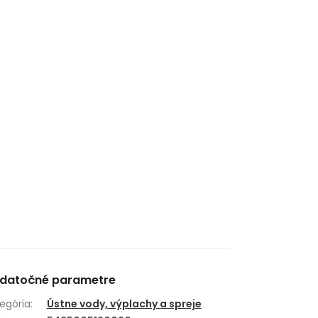
datočné parametre
egória
:
Ústne vody, výplachy a spreje