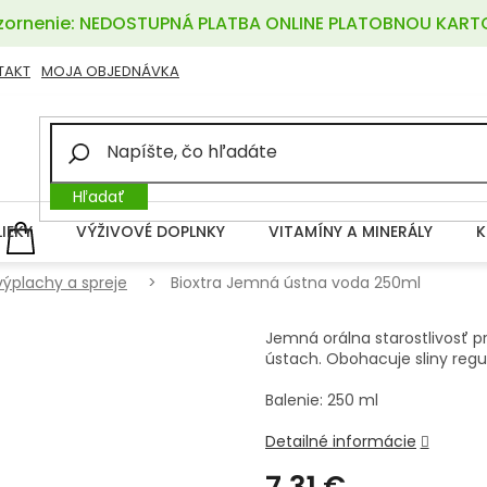
ornenie: NEDOSTUPNÁ PLATBA ONLINE PLATOBNOU KART
TAKT
MOJA OBJEDNÁVKA
Hľadať
LIEKY
VÝŽIVOVÉ DOPLNKY
VITAMÍNY A MINERÁLY
K
NÁKUPNÝ
KOŠÍK
výplachy a spreje
Bioxtra Jemná ústna voda 250ml
Jemná orálna starostlivosť p
ústach. Obohacuje sliny regu
Balenie: 250 ml
Detailné informácie
7,31 €