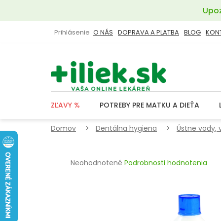
Prejsť
Upoz
na
obsah
Prihlásenie
O NÁS
DOPRAVA A PLATBA
BLOG
KON
ZĽAVY %
POTREBY PRE MATKU A DIEŤA
Domov
Dentálna hygiena
Ústne vody, 
Priemerné
Neohodnotené
Podrobnosti hodnotenia
hodnotenie
produktu
je
0,0
z
5