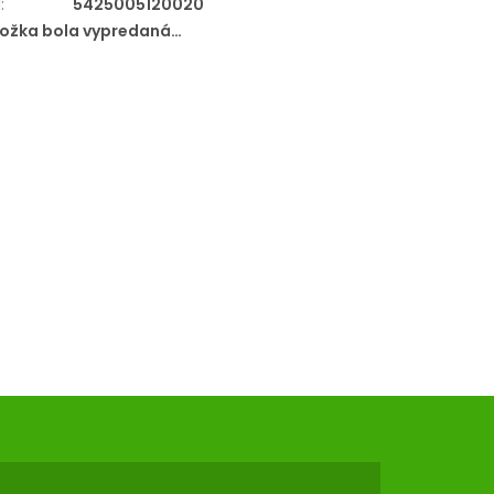
N
:
5425005120020
ložka bola vypredaná…