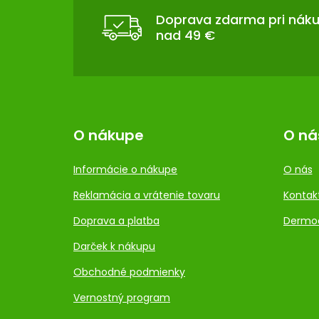
Ä
T
Doprava zdarma pri nák
nad 49 €
I
E
O nákupe
O ná
Informácie o nákupe
O nás
Reklamácia a vrátenie tovaru
Kontak
Doprava a platba
Dermo
Darček k nákupu
Obchodné podmienky
Vernostný program