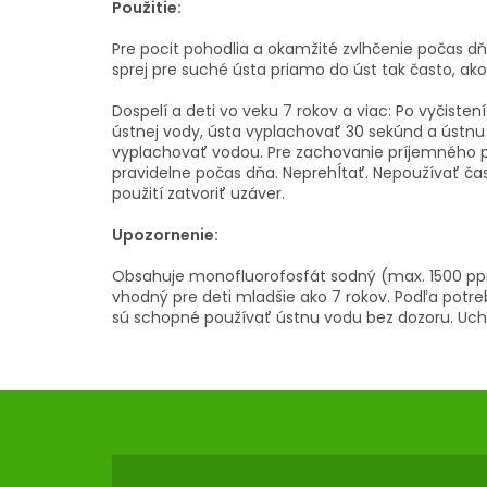
Použitie:
Pre pocit pohodlia a okamžité zvlhčenie počas dň
sprej pre suché ústa priamo do úst tak často, ako
Dospelí a deti vo veku 7 rokov a viac: Po vyčistení
ústnej vody, ústa vyplachovať 30 sekúnd a ústnu 
vyplachovať vodou. Pre zachovanie príjemného po
pravidelne počas dňa. Neprehĺtať. Nepoužívať čas
použití zatvoriť uzáver.
Upozornenie:
Obsahuje monofluorofosfát sodný (max. 1500 ppm 
vhodný pre deti mladšie ako 7 rokov. Podľa potre
sú schopné používať ústnu vodu bez dozoru. Uc
Z
Á
P