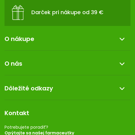
Darček pri nákupe od 39 €
O nákupe
Informácie o nákupe
O nás
Reklamácia a vrátenie tovaru
Doprava a platba
O nás
Dôležité odkazy
Darček k nákupu
Kontakt
Obchodné podmienky
Dermocentrum
Blog
Vernostný program
Kontakt
Rozhodnutie na prevádzku
Registrácia
Potrebujete poradiť?
Opýtajte sa našej farmaceutky