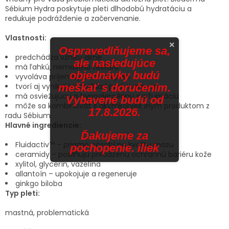
Sébium Hydra poskytuje pleti dlhodobú hydratáciu a
redukuje podráždenie a začervenanie.
Vlastnosti:
×
Ospravedlňujeme sa,
predchádza vzniku akné
ale nasledujúce
má ľahkú, nemastnú textúru
objednávky budú
vyvoláva príjemný pocit na pleti
tvorí aj vynikajúci podklad pod make-up
meškať s doručením.
má osviežujúcu a hypoalergénnu parfumáciu
Vybavené budú od
môže sa kombinovať s akýmkoľvek iným produktom z
17.8.2026.
radu Sébium
Hlavné ingrediencie:
Ďakujeme za
Fluidactiv™ – priamo pôsobí na kvalitu mazu
pochopenie. iliek
ceramidy – posilňujú prirodzenú ochrannú bariéru kože
xylitol, glycerín, vazelína
allantoín – upokojuje a regeneruje
ginkgo biloba
Typ pleti:
mastná, problematická