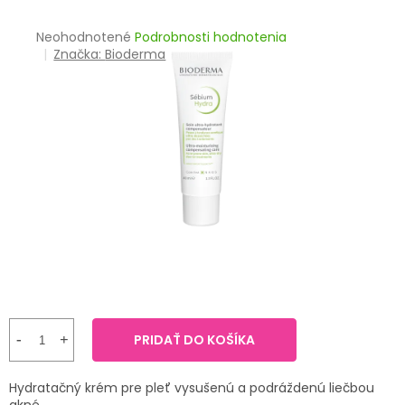
TRÁVENIE
Priemerné
Neohodnotené
Podrobnosti hodnotenia
hodnotenie
Značka:
Bioderma
EROTIKA
produktu
je
BOLESŤ
0,0
z
5
DERMATOLÓGIA
hviezdičiek.
DENTÁLNA
HYGIENA
ZDRAVOTNÍCKE
POMÔCKY
PRÍRODNÉ
LIEKY
PRIDAŤ DO KOŠÍKA
VETERINA
Hydratačný krém pre pleť vysušenú a podráždenú liečbou