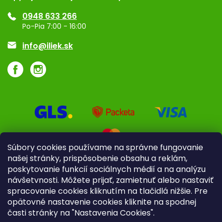
Ponuka pre firmy
0948 633 266
Značky
Po-Pia 7:00 - 16:00
Akcie a zľavy
info@iliek.sk
Súbory cookies používame na správne fungovanie
našej stránky, prispôsobenie obsahu a reklám,
poskytovanie funkcií sociálnych médií a na analýzu
návšetvnosti. Môžete prijať, zamietnuť alebo nastaviť
spracovanie cookies kliknutím na tlačidlá nižšie. Pre
opätovné nastavenie cookies kliknite na spodnej
časti stránky na "Nastavenia Cookies".
Pre firmy
Poradenstvo