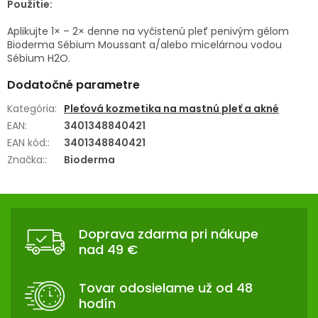
Použitie:
Aplikujte 1× – 2× denne na vyčistenú pleť penivým gélom
Bioderma Sébium Moussant a/alebo micelárnou vodou
Sébium H2O.
Dodatočné parametre
Kategória
:
Pleťová kozmetika na mastnú pleť a akné
EAN
:
3401348840421
EAN kód:
:
3401348840421
Značka:
:
Bioderma
Z
Á
Doprava zdarma pri nákupe
P
nad 49 €
Ä
T
Tovar odosielame už od 48
I
hodín
E