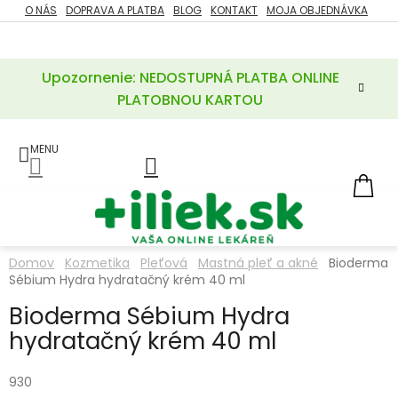
Prejsť
O NÁS
DOPRAVA A PLATBA
BLOG
KONTAKT
MOJA OBJEDNÁVKA
ZĽAVY
na
%
obsah
Upozornenie: NEDOSTUPNÁ PLATBA ONLINE
POTREBY
PRE
PLATOBNOU KARTOU
MATKU
A
DIEŤA
LIEKY
NÁ
KOŠ
VÝŽIVOVÉ
DOPLNKY
Domov
Kozmetika
Pleťová
Mastná pleť a akné
Bioderma
Sébium Hydra hydratačný krém 40 ml
VITAMÍNY
A
MINERÁLY
Bioderma Sébium Hydra
hydratačný krém 40 ml
KOZMETIKA
930