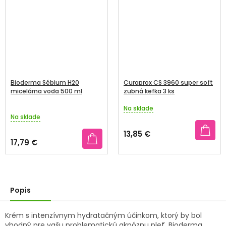
Bioderma Sébium H20
Curaprox CS 3960 super soft
micelárna voda 500 ml
zubná kefka 3 ks
Na sklade
Priemerné
Na sklade
hodnotenie
produktu
13,85 €
je
17,79 €
5,0
z
5
hviezdičiek.
Popis
Krém s intenzívnym hydratačným účinkom, ktorý by bol
vhodný pre vašu problematickú aknóznu pleť. Bioderma