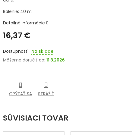
akné.
SENIORI
Balenie: 40 ml
ZNAČKY
Detailné informácie
16,37 €
Prihlásenie
Jednotková
cena:
Na sklade
Môžeme doručiť do:
11.8.2026
OPÝTAŤ SA
STRÁŽIŤ
SÚVISIACI TOVAR