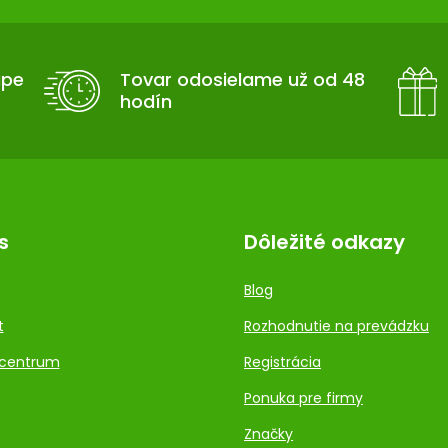
upe
Tovar odosielame už od 48
hodín
s
Dôležité odkazy
Blog
t
Rozhodnutie na prevádzku
centrum
Registrácia
Ponuka pre firmy
Značky