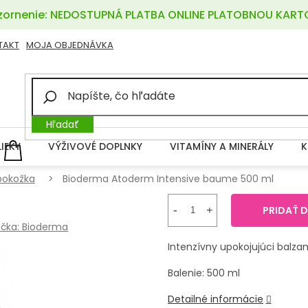
ornenie: NEDOSTUPNÁ PLATBA ONLINE PLATOBNOU KART
TAKT
MOJA OBJEDNÁVKA
Hľadať
LIEKY
VÝŽIVOVÉ DOPLNKY
VITAMÍNY A MINERÁLY
K
NÁKUPNÝ
KOŠÍK
pokožka
Bioderma Atoderm Intensive baume 500 ml
PRIDAŤ 
čka:
Bioderma
Intenzívny upokojujúci balza
Balenie: 500 ml
Detailné informácie