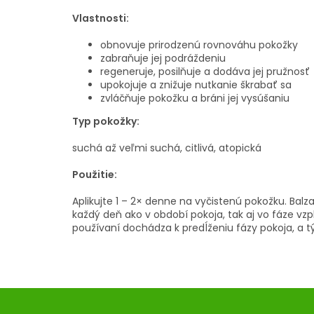
Vlastnosti:
obnovuje prirodzenú rovnováhu pokožky
zabraňuje jej podráždeniu
regeneruje, posilňuje a dodáva jej pružnosť
upokojuje a znižuje nutkanie škrabať sa
zvláčňuje pokožku a bráni jej vysúšaniu
Typ pokožky:
suchá až veľmi suchá, citlivá, atopická
Použitie:
Aplikujte 1 – 2× denne na vyčistenú pokožku. B
každý deň ako v období pokoja, tak aj vo fáze vzp
používaní dochádza k predĺženiu fázy pokoja, a tý
Z