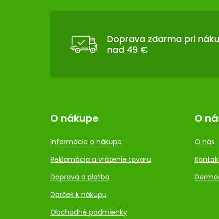
Á
P
Ä
T
Doprava zdarma pri nák
nad 49 €
I
E
O nákupe
O ná
Informácie o nákupe
O nás
Reklamácia a vrátenie tovaru
Kontak
Doprava a platba
Dermo
Darček k nákupu
Obchodné podmienky