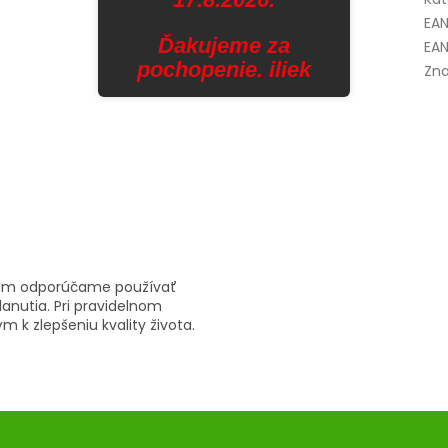
EA
Ďakujeme za
EAN
pochopenie. iliek
Zna
alzam odporúčame používať
lanutia. Pri pravidelnom
m k zlepšeniu kvality života.