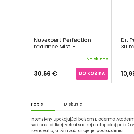
Novexpert Perfection
Dr. 
radiance Mist -
30 ta
Rozjasňujúca hmla 60 ml
Na sklade
Priem
hodno
produ
30,56 €
10,9
DO KOŠÍKA
je
4,0
z
5
hviezd
Popis
Diskusia
Intenzívny upokojujúci balzam Bioderma Atoder
svrbenie citlivej, veľmi suchej a atopickej pokožk
rovnováhu, a tým zabraňuje jej podráždeniu.