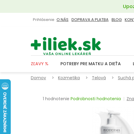
Prejsť
Upoz
na
obsah
Prihlásenie
O NÁS
DOPRAVA A PLATBA
BLOG
KON
ZĽAVY %
POTREBY PRE MATKU A DIEŤA
Domov
Kozmetika
Telová
Suchá 
Priemerné
1 hodnotenie
Podrobnosti hodnotenia
Zna
hodnotenie
produktu
je
5,0
z
5