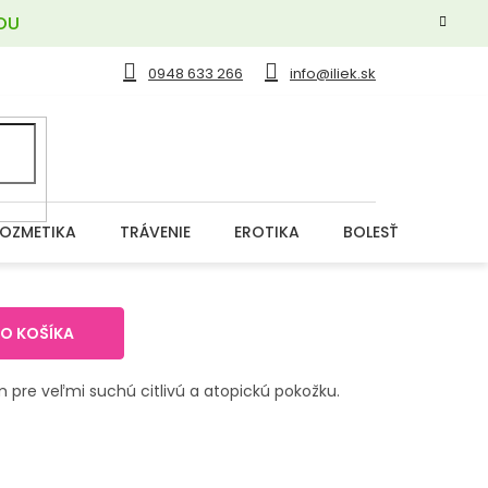
OU
0948 633 266
info@iliek.sk
OZMETIKA
TRÁVENIE
EROTIKA
BOLESŤ
DERM
DO KOŠÍKA
m pre veľmi suchú citlivú a atopickú pokožku.