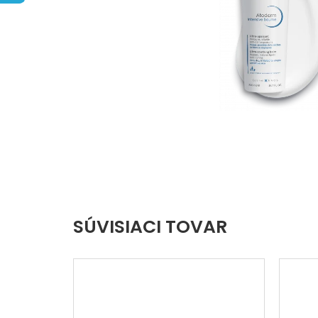
hviezdičiek.
SÚVISIACI TOVAR