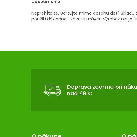
Upozornenie
Neprehĺtajte. Udržujte mimo dosahu detí. Skladujte
použití dôkladne uzavrite uzáver. Výrobok nie je u
Z
Á
P
Ä
T
Doprava zdarma pri nák
nad 49 €
I
E
O nákupe
O ná