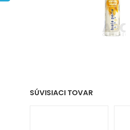
hviezdičiek.
SÚVISIACI TOVAR