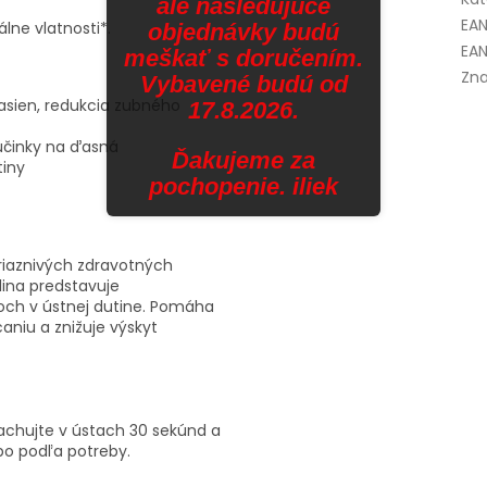
ale nasledujúce
EA
álne vlatnosti*.
objednávky budú
EAN
meškať s doručením.
Zna
Vybavené budú od
sien, redukcia zubného
17.8.2026.
účinky na ďasná
Ďakujeme za
tiny
pochopenie. iliek
riaznivých zdravotných
lina predstavuje
moch v ústnej dutine. Pomáha
aniu a znižuje výskyt
lachujte v ústach 30 sekúnd a
ebo podľa potreby.