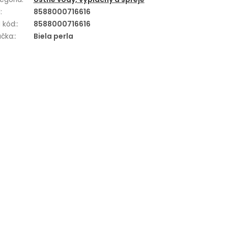
N
:
8588000716616
 kód:
:
8588000716616
čka:
:
Biela perla