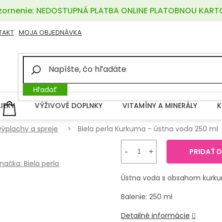
ornenie: NEDOSTUPNÁ PLATBA ONLINE PLATOBNOU KART
TAKT
MOJA OBJEDNÁVKA
Hľadať
LIEKY
VÝŽIVOVÉ DOPLNKY
VITAMÍNY A MINERÁLY
K
NÁKUPNÝ
KOŠÍK
výplachy a spreje
Biela perla Kurkuma - ústna voda 250 ml
PRIDAŤ 
načka:
Biela perla
Ústna voda s obsahom kurkum
Balenie: 250 ml
Detailné informácie