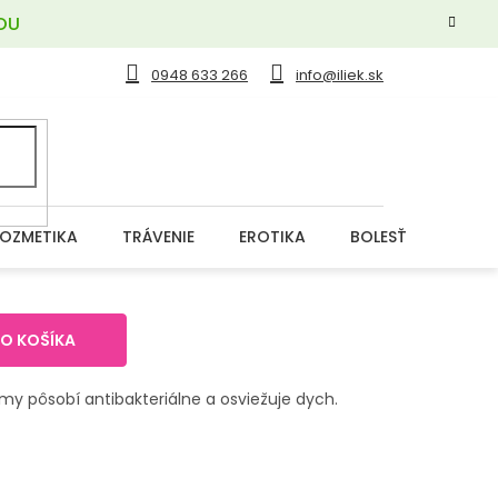
OU
0948 633 266
info@iliek.sk
OZMETIKA
TRÁVENIE
EROTIKA
BOLESŤ
DERM
DO KOŠÍKA
y pôsobí antibakteriálne a osviežuje dych.