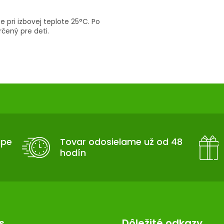
 pri izbovej teplote 25°C. Po
rčený pre deti.
upe
Tovar odosielame už od 48
hodín
s
Dôležité odkazy