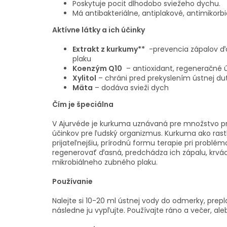
Poskytuje pocit dlhodobo sviežeho dychu.
Má antibakteriálne, antiplakové, antimikorbi
Aktívne látky a ich účinky
Extrakt z kurkumy**
-prevencia zápalov ďa
plaku
Koenzým Q10
– antioxidant, regeneračné 
Xylitol
– chráni pred prekyslením ústnej du
Mäta
– dodáva svieži dych
Čím je špeciálna
V Ajurvéde je kurkuma uznávaná pre množstvo p
účinkov pre ľudský organizmus. Kurkuma ako rast
prijateľnejšiu, prírodnú formu terapie pri problé
regenerovať ďasná, predchádza ich zápalu, krvác
mikrobiálneho zubného plaku.
Používanie
Nalejte si 10-20 ml ústnej vody do odmerky, prep
následne ju vypľujte. Používajte ráno a večer, al