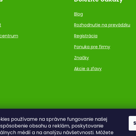
Blog
t
Rozhodnutie na prevádzku
centrum
Registrácia
Ponuka pre firmy
Značky
Akcie a zľavy
kies používame na správne fungovanie našej
rispôsobenie obsahu a reklám, poskytovanie
ciálnych médií a na analýzu návšetvnosti. Môžete