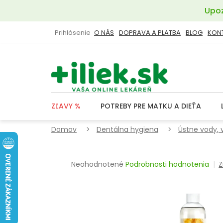
Prejsť
Upoz
na
obsah
Prihlásenie
O NÁS
DOPRAVA A PLATBA
BLOG
KON
ZĽAVY %
POTREBY PRE MATKU A DIEŤA
Domov
Dentálna hygiena
Ústne vody, 
Priemerné
Neohodnotené
Podrobnosti hodnotenia
Z
hodnotenie
produktu
je
0,0
z
5