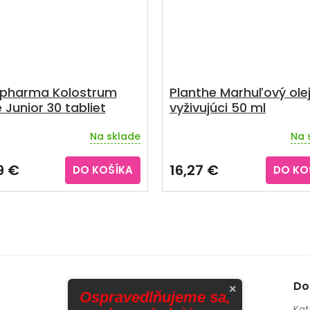
pharma Kolostrum
Planthe Marhuľový ole
 Junior 30 tabliet
vyživujúci 50 ml
Na sklade
Na 
erné
tenie
ktu
9 €
16,27 €
DO KOŠÍKA
DO KO
ičiek.
Do
×
Ospravedlňujeme sa,
Kat