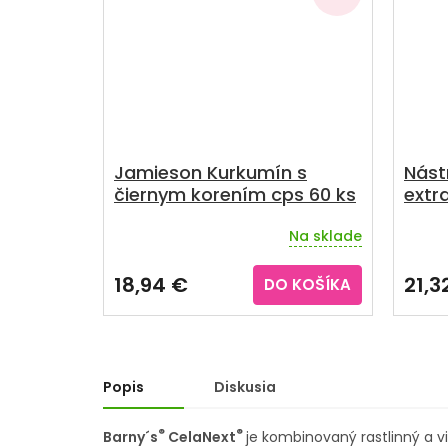
Jamieson Kurkumín s
Nástr
čiernym korením cps 60 ks
extra
Na sklade
18,94 €
21,3
DO KOŠÍKA
Popis
Diskusia
®
®
Barny´s
CelaNext
je kombinovaný rastlinný a 