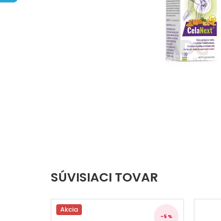
hviezdičiek.
SÚVISIACI TOVAR
Akcia
–5 %