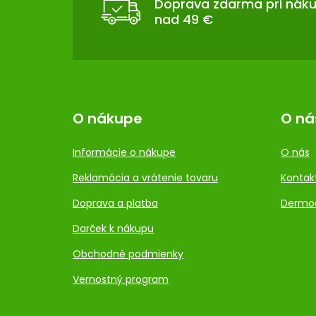
T
Doprava zdarma pri nák
nad 49 €
I
E
O nákupe
O ná
Informácie o nákupe
O nás
Reklamácia a vrátenie tovaru
Kontak
Doprava a platba
Dermo
Darček k nákupu
Obchodné podmienky
Vernostný program