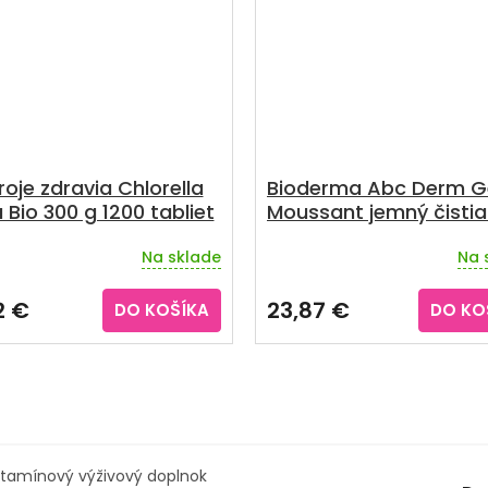
oje zdravia Chlorella
Bioderma Abc Derm G
 Bio 300 g 1200 tabliet
Moussant jemný čistia
gél 1000 ml
Na sklade
Na 
Priemerné
hodnotenie
produktu
2 €
23,87 €
DO KOŠÍKA
DO KO
je
5,0
z
5
hviezdičiek.
vitamínový výživový doplnok