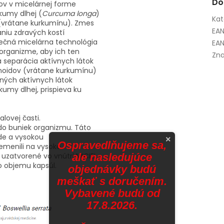
Do
ov v micelárnej forme
rkumy dlhej (
Curcuma longa
)
Kat
 (vrátane kurkumínu). Zmes
EA
žaniu zdravých kostí
nečná micelárna technológia
EAN
 organizme, aby ich ten
Zna
 a separácia aktívnych látok
noidov (vrátane kurkumínu)
vných aktívnych látok
umy dlhej, prispieva ku
alovej časti.
 do buniek organizmu. Táto
de a vysokou
×
Ospravedlňujeme sa,
emenili na vysoko
ale nasledujúce
 uzatvorené vo vnútri MICIEL
o objemu kapsúl.
objednávky budú
meškať s doručením.
Vybavené budú od
17.8.2026.