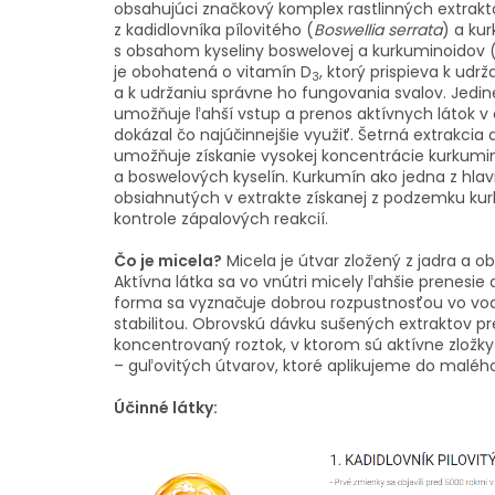
obsahujúci značkový komplex rastlinných extrakt
z kadidlovníka pílovitého (
Boswellia serrata
) a ku
s obsahom kyseliny boswelovej a kurkuminoidov
je obohatená o vitamín D
, ktorý prispieva k udr
3
a k udržaniu správne ho fungovania svalov. Jedi
umožňuje ľahší vstup a prenos aktívnych látok v
dokázal čo najúčinnejšie využiť. Šetrná extrakcia
umožňuje získanie vysokej koncentrácie kurkumi
a boswelových kyselín. Kurkumín ako jedna z hla
obsiahnutých v extrakte získanej z podzemku kurk
kontrole zápalových reakcií.
Čo je micela?
Micela je útvar zložený z jadra a ob
Aktívna látka sa vo vnútri micely ľahšie prenesie
forma sa vyznačuje dobrou rozpustnosťou vo vo
stabilitou. Obrovskú dávku sušených extraktov pr
koncentrovaný roztok, v ktorom sú aktívne zložky
– guľovitých útvarov, ktoré aplikujeme do maléh
Účinné látky: