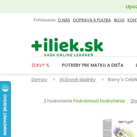
Prejsť
Upoz
na
obsah
Prihlásenie
O NÁS
DOPRAVA A PLATBA
BLOG
KON
ZĽAVY %
POTREBY PRE MATKU A DIEŤA
Domov
Výživové doplnky
Barny´s CelaN
Priemerné
2 hodnotenia
Podrobnosti hodnotenia
Zn
hodnotenie
produktu
je
5,0
z
5