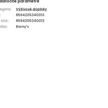
datočné parametre
egória
:
Výživové doplnky
N
:
8594205340013
 kód:
:
8594205340013
čka:
:
Barny's