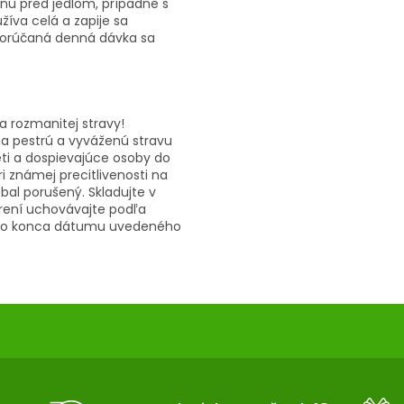
dinu pred jedlom, prípadne s
žíva celá a zapije sa
orúčaná denná dávka sa
 rozmanitej stravy!
a pestrú a vyváženú stravu
deti a dospievajúce osoby do
i známej precitlivenosti na
obal porušený. Skladujte v
orení uchovávajte podľa
ť do konca dátumu uvedeného