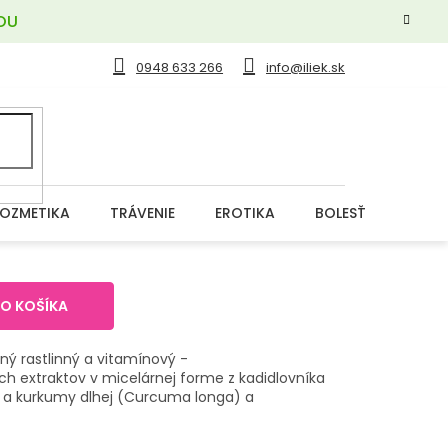
OU
0948 633 266
info@iliek.sk
OZMETIKA
TRÁVENIE
EROTIKA
BOLESŤ
DERM
DO KOŠÍKA
ý rastlinný a vitamínový -
ch extraktov v micelárnej forme z kadidlovníka
a) a kurkumy dlhej (Curcuma longa) a