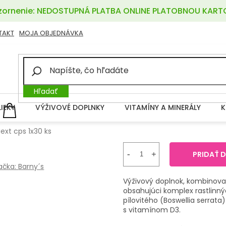
ornenie: NEDOSTUPNÁ PLATBA ONLINE PLATOBNOU KART
TAKT
MOJA OBJEDNÁVKA
Hľadať
LIEKY
VÝŽIVOVÉ DOPLNKY
VITAMÍNY A MINERÁLY
K
NÁKUPNÝ
KOŠÍK
ext cps 1x30 ks
PRIDAŤ 
ačka:
Barny´s
Výživový doplnok, kombinovan
obsahujúci komplex rastlinný
pílovitého (Boswellia serrat
s vitamínom D3.