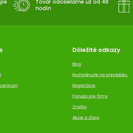
upe
Tovar odosielame už od 48
hodín
s
Dôležité odkazy
Blog
t
Rozhodnutie na prevádzku
centrum
Registrácia
Ponuka pre firmy
Značky
Akcie a zľavy