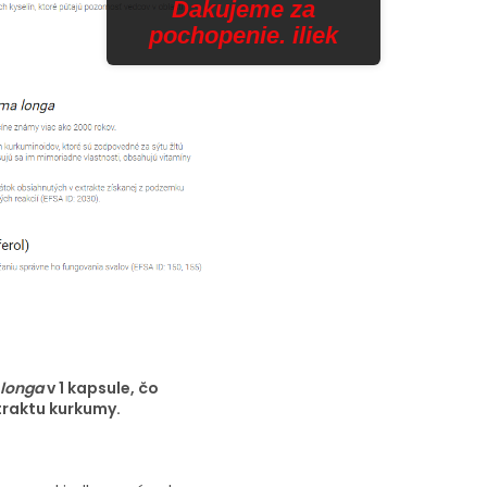
Ďakujeme za
pochopenie. iliek
longa
v 1 kapsule, čo
raktu kurkumy.