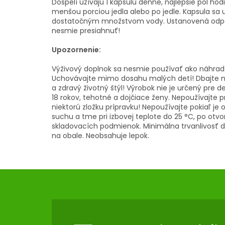
Dospelí užívajú 1 kapsulu denne, najlepšie pol ho
menšou porciou jedla alebo po jedle. Kapsula sa u
dostatočným množstvom vody. Ustanovená odp
nesmie presiahnuť!
Upozornenie:
Výživový doplnok sa nesmie používať ako náhrada
Uchovávajte mimo dosahu malých detí! Dbajte n
a zdravý životný štýl! Výrobok nie je určený pre 
18 rokov, tehotné a dojčiace ženy. Nepoužívajte pr
niektorú zložku prípravku! Nepoužívajte pokiaľ je 
suchu a tme pri izbovej teplote do 25 °C, po otv
skladovacích podmienok. Minimálna trvanlivos
na obale. Neobsahuje lepok.
Z
Á
P
Ä