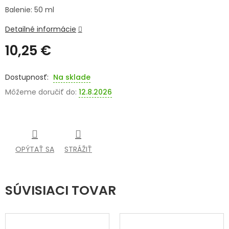
Balenie: 50 ml
SENIORI
Detailné informácie
ZNAČKY
10,25 €
Prihlásenie
Jednotková
cena:
Na sklade
Môžeme doručiť do:
12.8.2026
OPÝTAŤ SA
STRÁŽIŤ
SÚVISIACI TOVAR