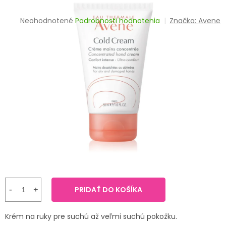
TRÁVENIE
Priemerné
Neohodnotené
Podrobnosti hodnotenia
Značka:
Avene
hodnotenie
EROTIKA
produktu
je
BOLESŤ
0,0
z
5
DERMATOLÓGIA
hviezdičiek.
DENTÁLNA
HYGIENA
ZDRAVOTNÍCKE
POMÔCKY
PRÍRODNÉ
LIEKY
PRIDAŤ DO KOŠÍKA
VETERINA
Krém na ruky pre suchú až veľmi suchú pokožku.