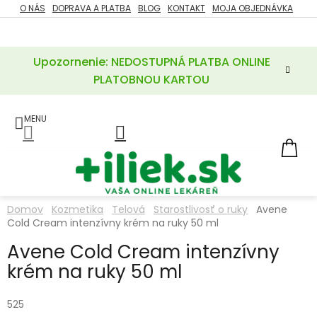
Prejsť
O NÁS
DOPRAVA A PLATBA
BLOG
KONTAKT
MOJA OBJEDNÁVKA
ZĽAVY
na
%
obsah
Upozornenie: NEDOSTUPNÁ PLATBA ONLINE
POTREBY
PRE
PLATOBNOU KARTOU
MATKU
A
DIEŤA
LIEKY
NÁ
KOŠ
VÝŽIVOVÉ
DOPLNKY
Domov
Kozmetika
Telová
Starostlivosť o ruky
Avene
Cold Cream intenzívny krém na ruky 50 ml
VITAMÍNY
A
MINERÁLY
Avene Cold Cream intenzívny
krém na ruky 50 ml
KOZMETIKA
525