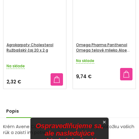
Agrokarpaty Cholesterol
Omega Pharma Panthenol
Ružbašský čaj 20 x 2 g
Omega telové mlieko Aloe
Vera 9% 250 ml
Na sklade
Priemerné
Na sklade
hodnotenie
produktu
9,74 €
je
2,32 €
5,0
z
5
hviezdičiek.
Popis
×
Ospravedlňujeme sa,
Krém Avene Cold Cream dokonale hydratuje pokožku vašich
ale nasledujúce
rúk a zaistí im potrebnú výživu.