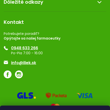
Dôležité odkazy
Darček k nákupu
Kontakt
Obchodné podmienky
Dermocentrum
Blog
Vernostný program
Kontakt
Rozhodnutie na prevádzku
Registrácia
Potrebujete poradiť?
Opýtajte sa našej farmaceutky
Ponuka pre firmy
0948 633 266
Značky
Po-Pia 7:00 - 16:00
Akcie a zľavy
info@iliek.sk