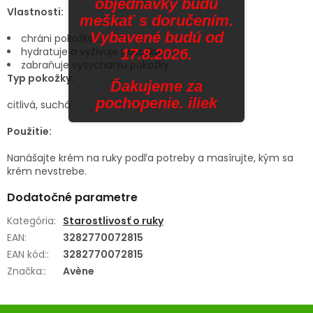
objednávky budú
Vlastnosti:
meškať s doručením.
Vybavené budú od
chráni pokožku
hydratuje a vyživuje pokožku
17.8.2026.
zabraňuje vysychaniu pokožky
Typ pokožky:
Ďakujeme za
pochopenie. iliek
citlivá, suchá
Použitie:
Nanášajte krém na ruky podľa potreby a masírujte, kým sa
krém nevstrebe.
Dodatočné parametre
Kategória
:
Starostlivosť o ruky
EAN
:
3282770072815
EAN kód:
:
3282770072815
Značka:
:
Avène