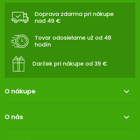
Z
Á
Doprava zdarma pri nákupe
P
nad 49 €
Ä
T
Tovar odosielame už od 48
I
hodín
E
Darček pri nákupe od 39 €
O nákupe
Informácie o nákupe
O nás
Reklamácia a vrátenie tovaru
Doprava a platba
O nás