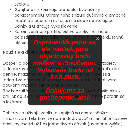
teplotu.
Guajfenezín zosilňuje protibolestivé účinky
paracetamolu. Okrem toho znižuje duševné a emočné
napätie s pocitom úzkosti, má slabé upokojujúce
účinky a uľahčuje vykašliavanie.
Kofeín zosilňuje protibolestivé účinky, najmä pri
bolestiach hlavy, odstraňuje únavu a zvyšuje duševnú
×
Ospravedlňujeme sa,
aktivitu.
ale nasledujúce
Použitie a dávkovanie:
objednávky budú
meškať s doručením.
Dospelí a dospievajúci od 15 rokov: Podáva sa 1-2 tablety
jednorazovo. Ďalej sa liek užíva podľa potreby niekoľko krát
Vybavené budú od
denne, maximálne však do 6 tabliet denne. Najvyššia
17.8.2026.
jednotlivá dávka sú 3 tablety. Odstup medzi jednotlivými
dávkami má byť minimálne 4 hodiny.
Ďakujeme za
Bez konzultácie s lekárom sa liek nemá užívať dlhšie ako 7
dní. Ak do 3 dní nedôjde k ústupu bolesti, je nutné poradiť sa
pochopenie. iliek
s lekárom.
Tablety sa užívajú vcelku a zapíjajú sa dostatočným
množstvom tekutiny. Je nutné dodržiavať minimálne časové
odstupy medzi užitím jednotlivých dávok (uvedené vyššie).