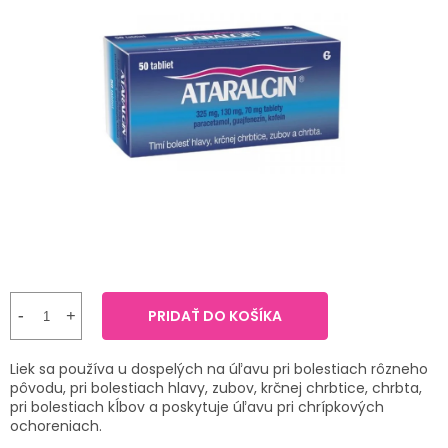
TRÁVENIE
produktu
je
0,0
EROTIKA
z
5
hviezdičiek.
BOLESŤ
DERMATOLÓGIA
DENTÁLNA
HYGIENA
ZDRAVOTNÍCKE
POMÔCKY
PRIDAŤ DO KOŠÍKA
PRÍRODNÉ
Liek sa používa u dospelých na úľavu pri bolestiach rôzneho
LIEKY
pôvodu, pri bolestiach hlavy, zubov, krčnej chrbtice, chrbta,
pri bolestiach kĺbov a poskytuje úľavu pri chrípkových
ochoreniach.
VETERINA