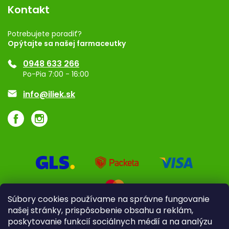
Vernostný program
Kontakt
Rozhodnutie na prevádzku
Registrácia
Potrebujete poradiť?
Opýtajte sa našej farmaceutky
Ponuka pre firmy
0948 633 266
Značky
Po-Pia 7:00 - 16:00
Akcie a zľavy
info@iliek.sk
Súbory cookies používame na správne fungovanie
našej stránky, prispôsobenie obsahu a reklám,
poskytovanie funkcií sociálnych médií a na analýzu