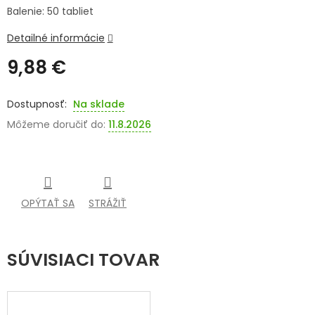
Balenie: 50 tabliet
SENIORI
Detailné informácie
ZNAČKY
9,88 €
Jednotková
Prihlásenie
cena:
Na sklade
Môžeme doručiť do:
11.8.2026
OPÝTAŤ SA
STRÁŽIŤ
SÚVISIACI TOVAR