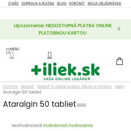
Prejsť
O NÁS
DOPRAVA A PLATBA
BLOG
KONTAKT
MOJA OBJEDNÁVKA
ZĽAVY
na
%
obsah
Upozornenie: NEDOSTUPNÁ PLATBA ONLINE
POTREBY
PRE
PLATOBNOU KARTOU
MATKU
A
DIEŤA
LIEKY
NÁ
KOŠ
VÝŽIVOVÉ
DOPLNKY
Domov
Bolesť
Bolesť a zápal svalov, kĺbov a chrbta
Lieky
Ataralgin 50 tabliet
VITAMÍNY
A
MINERÁLY
Ataralgin 50 tabliet
8991
KOZMETIKA
Priemerné
Neohodnotené
Podrobnosti hodnotenia
hodnotenie