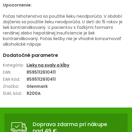
Upozornenie:
Počas tehotenstva sa použitie lieku neodporúča. V období
dojčenia sa použitie lieku neodporúča. U detí do 15 rokov je
liek kontraindikovaný. U pacientov s ťažkými formami
renálnej alebo hepatálnej insuficiencie je liek
kontraindikovaný. Počas liečby nie je vhodné konzumovať
alkoholické nápoje.
Dodatočné parametre
Kategória
:
Lieky na svaly a kĺby
EAN
:
8595112610411
EAN kód:
:
8595112610411
Značka:
:
Glenmark
ŠUKL kód:
:
8200A
Z
Á
Doprava zdarma pri nákupe
P
nad 49 €