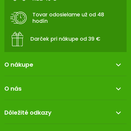
Ä
T
Tovar odosielame už od 48
I
hodín
E
Darček pri nákupe od 39 €
O nákupe
Informácie o nákupe
O nás
Reklamácia a vrátenie tovaru
Doprava a platba
O nás
Dôležité odkazy
Darček k nákupu
Kontakt
Obchodné podmienky
Dermocentrum
Blog