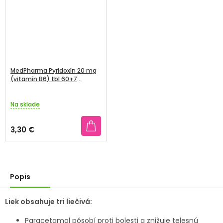
MedPharma Pyridoxín 20 mg
(vitamín B6) tbl 60+7
zadarmo
Na sklade
3,30 €
Popis
Liek obsahuje tri liečivá:
Paracetamol pôsobí proti bolesti a znižuje telesnú