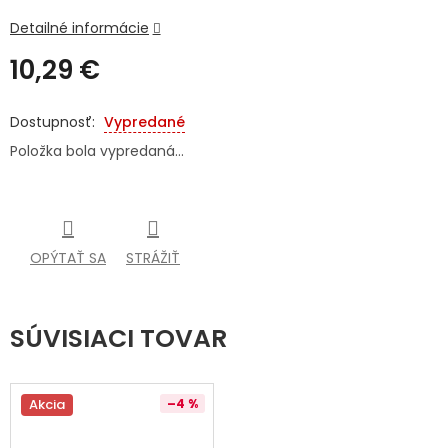
Detailné informácie
SENIORI
10,29 €
ZNAČKY
Jednotková
cena:
Vypredané
Prihlásenie
Položka bola vypredaná…
OPÝTAŤ SA
STRÁŽIŤ
SÚVISIACI TOVAR
Akcia
–4 %