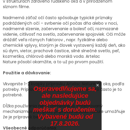
v štruktúrach zdravého ľudského oka a v prirodzenom
slznom filme.
Nadmerná záťaž očí často spôsobuje typické príznaky
podráždených očí – svrbenie očí počas dňa alebo v noci,
nadmerné slzenie, začervenanie a bolesť očí, rozmazané
videnie, citlivosť na svetlo, začervenanie spojoviek. Oči môže
dráždiť veľa rôznych faktorov , napr. fyzikálne alebo
chemické vplyvy, ktorým je človek vystavený každý deň, ako
sú dym, vietor, prachové častice, silné slnečné svetlo, peľ,
kozmetika, chlórová alebo morská voda. Artelac
Nature pôsobí okamžite, a to už po prvom použití.
Použitie a dávkovanie:
Vkvapnite 1-2 kvapky prípravku Artelac Nature do oka, podľa
×
Ospravedlňujeme sa,
potreby. Prípravok môžete používať denne, ako často je to
potrebné.
ale nasledujúce
objednávky budú
Dĺžka používania nie je obmedzená. Patentovaný
meškať s doručením.
mechanizmus pumpičky prípravku Artelac Nature umožňuje
Vybavené budú od
že je prípravok bez konzervantov.
17.8.2026.
Všeobecné odporúčania: