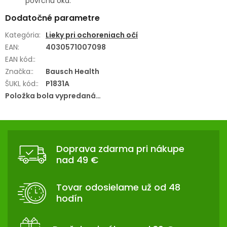
povrchu oka.
Dodatočné parametre
Kategória
:
Lieky pri ochoreniach očí
EAN
:
4030571007098
EAN kód:
:
Značka:
:
Bausch Health
ŠUKL kód:
:
P1831A
Položka bola vypredaná…
Z
Á
Doprava zdarma pri nákupe
P
nad 49 €
Ä
T
Tovar odosielame už od 48
I
hodín
E