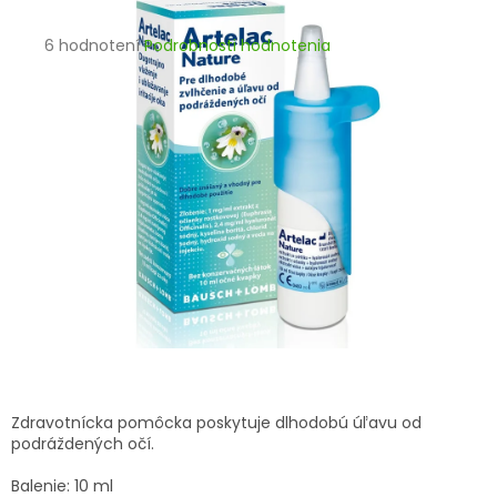
TRÁVENIE
Priemerné
6 hodnotení
Podrobnosti hodnotenia
hodnotenie
EROTIKA
produktu
je
BOLESŤ
4,2
z
5
DERMATOLÓGIA
hviezdičiek.
DENTÁLNA
HYGIENA
ZDRAVOTNÍCKE
POMÔCKY
PRÍRODNÉ
LIEKY
Zdravotnícka pomôcka
poskytuje dlhodobú úľavu od
podráždených očí.
VETERINA
Balenie: 10 ml