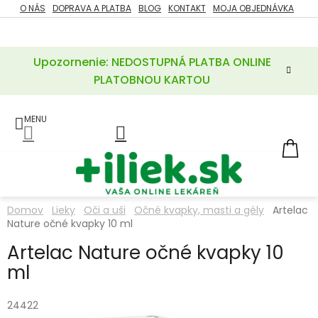
Prejsť
O NÁS
DOPRAVA A PLATBA
BLOG
KONTAKT
MOJA OBJEDNÁVKA
ZĽAVY
na
%
obsah
Upozornenie: NEDOSTUPNÁ PLATBA ONLINE
POTREBY
PRE
PLATOBNOU KARTOU
MATKU
A
DIEŤA
LIEKY
NÁ
KOŠ
VÝŽIVOVÉ
DOPLNKY
Domov
Lieky
Oči a uši
Očné kvapky, masti a gély
Artelac
Nature očné kvapky 10 ml
VITAMÍNY
A
MINERÁLY
Artelac Nature očné kvapky 10
ml
KOZMETIKA
24422