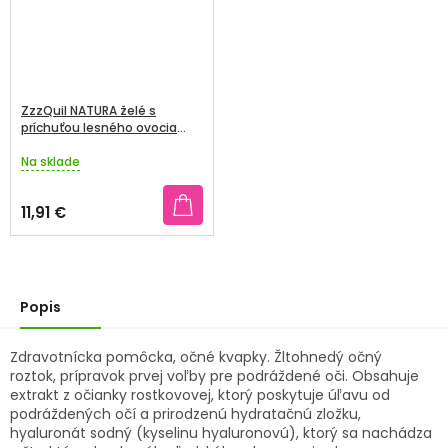
ZzzQuil NATURA želé s
príchuťou lesného ovocia
1x30 ks
Na sklade
Priemerné
hodnotenie
produktu
11,91 €
je
4,2
z
5
hviezdičiek.
Popis
Zdravotnícka pomôcka, očné kvapky. Žltohnedý očný
roztok, prípravok prvej voľby pre podráždené oči. Obsahuje
extrakt z očianky rostkovovej, ktorý poskytuje úľavu od
podráždených očí a prirodzenú hydratačnú zložku,
hyaluronát sodný (kyselinu hyaluronovú), ktorý sa nachádza