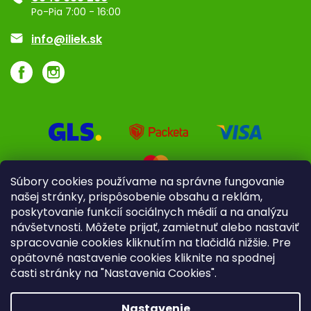
Značky
Po-Pia 7:00 - 16:00
Akcie a zľavy
info@iliek.sk
Súbory cookies používame na správne fungovanie
našej stránky, prispôsobenie obsahu a reklám,
poskytovanie funkcií sociálnych médií a na analýzu
návšetvnosti. Môžete prijať, zamietnuť alebo nastaviť
spracovanie cookies kliknutím na tlačidlá nižšie. Pre
opätovné nastavenie cookies kliknite na spodnej
časti stránky na "Nastavenia Cookies".
Pre firmy
Poradenstvo
Nastavenie