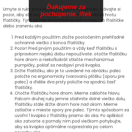
Ďakujeme za
Umyte si ruky pred každým použitím prípravku. Dávajte si
pochopenie. iliek
pozor, aby ste sa prstami ani ničím iným nedotkli hrotu
fľaštičky. Tým sa zabráni kontaminácií roztoku vo fľaštičke
alebo zraneniu oka.
Pred každým použitím zložte pootočením priehľadné
ochranné viečko z konca fľaštičky.
Pozor! Pred prvým použitím a vždy keď fľaštičku s
prípravkom nejakú dobu nepoužívate: otočte fľaštičku
hore dnom a niekoľkokrát stlačte mechanizmus
pumpičky, pokiaľ sa neobjaví prvá kvapka.
Držte fľaštičku, ako je to uvedené na obrázku: palec
položte na ergonomicky tvarovanú plôšku (oporu pre
palec) a ďalšie dva prsty položte na spodnú časť
fľaštičky.
Otočte fľaštičku hore dnom. Mierne zakloňte hlavu.
Palcom druhej ruky jemne stiahnite dolné viečko dolu,
fľaštičku stále držte dnom hore nad okom. Mierne
zatlačte v mieste opory pre palec. Týmto spôsobom sa
uvoľní 1 kvapka z fľaštičky priamo do oka. Po aplikácií
oko zatvorte a pomaly ním pod viečkom pohybujte,
aby sa kvapka optimálne rozprestrela po celom